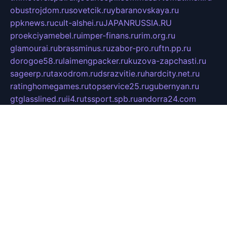
obustrojdom.ru
sovetcik.ru
ybaranovskaya.ru
ppknews.ru
cult-alshei.ru
JAPANRUSSIA.RU
proekciyamebel.ru
imper-finans.ru
rim.org.ru
glamourai.ru
brassminus.ru
zabor-pro.ru
ftn.pp.ru
dorogoe58.ru
laimengpacker.ru
kuzova-zapchasti.ru
sageerp.ru
taxodrom.ru
dsrazvitie.ru
hardcity.net.ru
ratinghomegames.ru
topservice25.ru
gubernyan.ru
gtglasslined.ru
ii4.ru
tssport.spb.ru
andorra24.com
blackwallstreet.ru
oboimos.ru
optim-doors.com.ru
ikuch.ru
nycr.org.ru
npa21.ru
vremya-ch.spb.ru
desert000.ru
ivtorgi.ru
ifiori.ru
catalog-statei.ru
dcv.org.ru
spetsmaster174.ru
ipkameryhiseeu.ru
dum26.ru
ruspol.spb.ru
fr-opendp.ru
kam-solnyshko.ru
cheyenne-arapaho.ru
sevzapmetal.spb.ru
ted-lapidus.spb.ru
parasite-eliminator.ru
sigma-complete.ru
modernworld.ru
dama-moda.ru
eholot-group.ru
sk-nvkz.ru
DRONGOLD.RU
democratia2.ru
i-farmer.ru
mass-sport.org