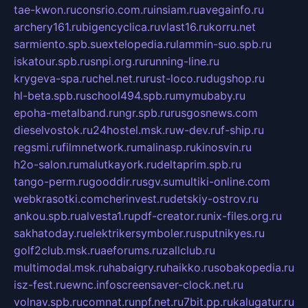
tae-kwon.ru
consrio.com.ru
insiam.ru
avegainfo.ru
archery161.ru
bigencyclica.ru
vlast16.ru
korru.net
sarmiento.spb.su
extelopedia.ru
lammin-suo.spb.ru
iskatour.spb.ru
snpi.org.ru
running-line.ru
krygeva-spa.ru
chel.net.ru
rust-loco.ru
dugshop.ru
hl-beta.spb.ru
school494.spb.ru
mymubaby.ru
epoha-metalband.ru
ngr.spb.ru
rusgosnews.com
dieselvostok.ru
24hostel.msk.ru
w-dev.ru
f-ship.ru
regsmi.ru
filmnetwork.ru
malinasp.ru
kinosvin.ru
h2o-salon.ru
malutkayork.ru
deltaprim.spb.ru
tango-perm.ru
gooddir.ru
sgv.su
multiki-online.com
webkrasotki.com
cherinvest.ru
detskiy-ostrov.ru
ankou.spb.ru
alvesta1.ru
pdf-creator.ru
nix-files.org.ru
sakhatoday.ru
elektrikersymboler.ru
sputnikyes.ru
golf2club.msk.ru
aeforums.ru
zallclub.ru
multimodal.msk.ru
habaigry.ru
haikko.ru
sobakopedia.ru
isz-fest.ru
ewnc.info
screensaver-clock.net.ru
volnav.spb.ru
comnat.ru
npf.net.ru
7bit.pp.ru
kalugatur.ru