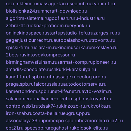
rezemkleim.ru
massage-tai.ru
seonub.ru
zvonitut.ru
biolisichka24.ru
mncraft-download.ru
algoritm-sistema.ru
godflesh.ru
ru-industria.ru
zebra-tlt.ru
okna-proficom.ru
erynok.ru
onlinekinospace.ru
startupstudio-fefu.ru
zarges-ru.ru
gegenjustizunrecht.ru
autobalashov.ru
utrovortu.ru
spiski-firm.ru
elara-m.ru
kinomusorka.ru
mkcslava.ru
2bets.ru
vintovoykompressor.ru
birminghamvsfulham.ru
sarmat-komp.ru
pioneeri.ru
amadis-chocolate.ru
shkurki-karakulya.ru
kanotiforet.spb.ru
tutmassage.ru
ecolog.org.ru
praga.spb.ru
falcorussia.ru
autodoctorservis.ru
kamertondom.spb.ru
net-life.net.ru
avto-vozim.ru
sakhcamera.ru
alliance-electro.spb.ru
stroyavt.ru
controlweb1.ru
tdsak74.ru
kinzozo-ru.ru
kvotka.ru
iron-snab.ru
costa-bella.ru
eugrus.pp.ru
associaciya39.ru
primexpo.spb.ru
bezmorchin.ru
ia2.ru
cpt21.ru
ispecspb.ru
regahost.ru
kolosok-elita.ru