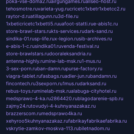
poka-vse-doma2.ru
airgungames.ru
allseo-host.ru
tehosmotre.ru
varieta-yug.ru
cricetc1xbetr1xbetcc2.ru
raytor-d.ru
atillagunn.ru
3d-file.ru
1xbeticricetc1xbetti5.ru
uafoot-statti.ru
e-abis1c.ru
store-brawl-stars.ru
kts-services.ru
dark-sand.ru
sindika-01.ru
sp-life.ru
x-legion.ru
sib-archives.ru
e-abis-1-c.ru
sindika01.ru
venda-festival.ru
store-brawlstars.ru
dooraleksandria.ru
antenna-highly.ru
mine-lab-msk.ru
1-mus.ru
3-sex-porn.ru
ban-damn.ru
purse-factory.ru
viagra-tablet.ru
fasbags.ru
adler-jun.ru
bandamn.ru
fincontech.ru
3sexporn.ru
1mus.ru
darksand.ru
rebus-toys.ru
minelab-msk.ru
alabuga-cityhotel.ru
medsprawo-4-ka.ru
2864420.ru
blagodarenie-spb.ru
zajmy24.ru
tovudyi-4-kuhnyanazakaz.ru
brazzerscom.ru
medsprawo4ka.ru
xehyroo5kuhnyanazakaz.ru
fabrikayfabrikaefabrika.ru
vskrytie-zamkov-moskva-113.ru
biletnadom.ru