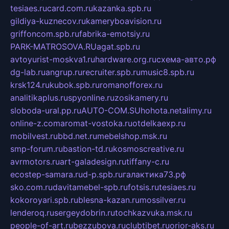
tesiaes.ru
card.com.ru
kazanka.spb.ru
gildiya-kuznecov.ru
kameryboavision.ru
griffoncom.spb.ru
fabrika-emotsiy.ru
PARK-MATROSOVA.RU
agat.spb.ru
avtoyurist-moskva1.ru
hardware.org.ru
схема-авто.рф
dg-lab.ru
angrup.ru
recruiter.spb.ru
music8.spb.ru
krsk124.ru
kubok.spb.ru
romanofforex.ru
analitikaplus.ru
spyonline.ru
zosikamery.ru
sloboda-ural.pp.ru
AUTO-COM.SU
hohota.net
alimy.ru
online-z.com
aromat-vostoka.ru
otdelkaexp.ru
mobilvest.ru
bbd.net.ru
mebelshop.msk.ru
smp-forum.ru
bastion-td.ru
kosmoscreative.ru
avrmotors.ru
art-galadesign.ru
tiffany-c.ru
ecostep-samara.ru
d-p.spb.ru
галактика73.рф
sko.com.ru
davitamebel-spb.ru
fotsis.ru
tesiaes.ru
kokoroyari.spb.ru
blesna-kazan.ru
mossilver.ru
lenderoq.ru
sergeydobrin.ru
tochkazvuka.msk.ru
people-of-art.ru
bezzubova.ru
clubtibet.ru
orior-aks.ru