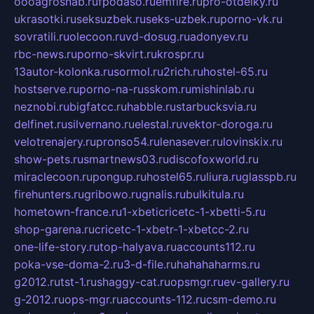
oooagrosnab.ru
fpodaso.ru
emfire.ru
pro-otdelky.ru
ukrasotki.ru
seksuzbek.ru
seks-uzbek.ru
porno-vk.ru
sovratili.ru
olecoon.ru
vd-dosug.ru
adonyev.ru
rbc-news.ru
porno-skvirt.ru
krospr.ru
13autor-kolonka.ru
sormol.ru
2rich.ru
hostel-65.ru
hostserve.ru
porno-na-russkom.ru
mishinlab.ru
neznobi.ru
bigfatcc.ru
habble.ru
starbucksvia.ru
delfinet.ru
silvernano.ru
elestal.ru
vektor-doroga.ru
velotrenajery.ru
pronso54.ru
lenasever.ru
lovinskix.ru
show-pets.ru
smartnews03.ru
discofoxworld.ru
miraclecoon.ru
pongup.ru
hostel65.ru
liura.ru
glasspb.ru
firehunters.ru
gribowo.ru
gnalis.ru
bulkitula.ru
hometown-france.ru
1-xbeticricetc-1-xbetti-5.ru
shop-garena.ru
cricetc-1-xbetr-1-xbetcc-2.ru
one-life-story.ru
top-halyava.ru
accounts112.ru
poka-vse-doma-2.ru
3-d-file.ru
hahahaharms.ru
g2012.ru
tst-1.ru
shaggy-cat.ru
opsmgr.ru
ev-gallery.ru
g-2012.ru
ops-mgr.ru
accounts-112.ru
csm-demo.ru