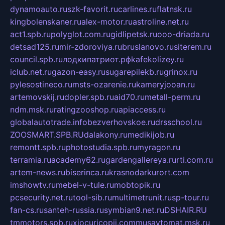
dynamoauto.ru
szk-favorit.ru
carlines.ru
flatnsk.ru
kingbolenskaner.ru
alex-motor.ru
astroline.net.ru
act1.spb.ru
polyglot.com.ru
gidlipetsk.ru
ooo-driada.ru
detsad125.ru
mir-zdoroviya.ru
bruslanovo.ru
siterem.ru
council.spb.ru
лодкипатриот.рф
kafekolizey.ru
iclub.net.ru
gazon-easy.ru
sugarepilekb.ru
grinox.ru
pylesostineco.ru
msts-ozarenie.ru
kameryjooan.ru
artemovskij.ru
dopler.spb.ru
aid70.ru
metall-perm.ru
ndm.msk.ru
ratingzooshop.ru
apiaccess.ru
globalautotrade.info
bezverhovskoe.ru
drsschool.ru
ZOOSMART.SPB.RU
dalakony.ru
medikijob.ru
remontt.spb.ru
photostudia.spb.ru
myragon.ru
terramia.ru
academy62.ru
gardengallereya.ru
rti.com.ru
artem-news.ru
biserinca.ru
krasnodarkurort.com
imshowtv.ru
mebel-v-tule.ru
mobtopik.ru
pcsecurity.net.ru
tool-sib.ru
multimetrunit.ru
sp-tour.ru
fan-cs.ru
santeh-russia.ru
symbian9.net.ru
DSHAIR.RU
tmmotors.spb.ru
xjocuricopii.com
musavtomat.msk.ru