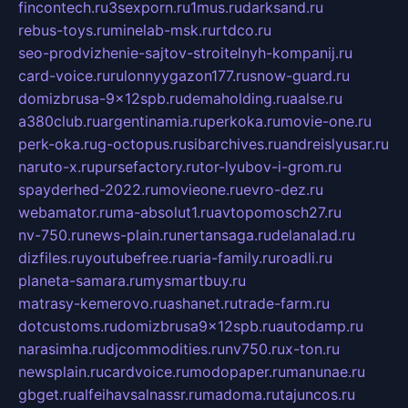
fincontech.ru
3sexporn.ru
1mus.ru
darksand.ru
rebus-toys.ru
minelab-msk.ru
rtdco.ru
seo-prodvizhenie-sajtov-stroitelnyh-kompanij.ru
card-voice.ru
rulonnyygazon177.ru
snow-guard.ru
domizbrusa-9x12spb.ru
demaholding.ru
aalse.ru
a380club.ru
argentinamia.ru
perkoka.ru
movie-one.ru
perk-oka.ru
g-octopus.ru
sibarchives.ru
andreislyusar.ru
naruto-x.ru
pursefactory.ru
tor-lyubov-i-grom.ru
spayderhed-2022.ru
movieone.ru
evro-dez.ru
webamator.ru
ma-absolut1.ru
avtopomosch27.ru
nv-750.ru
news-plain.ru
nertansaga.ru
delanalad.ru
dizfiles.ru
youtubefree.ru
aria-family.ru
roadli.ru
planeta-samara.ru
mysmartbuy.ru
matrasy-kemerovo.ru
ashanet.ru
trade-farm.ru
dotcustoms.ru
domizbrusa9x12spb.ru
autodamp.ru
narasimha.ru
djcommodities.ru
nv750.ru
x-ton.ru
newsplain.ru
cardvoice.ru
modopaper.ru
manunae.ru
gbget.ru
alfeihavsalnassr.ru
madoma.ru
tajuncos.ru