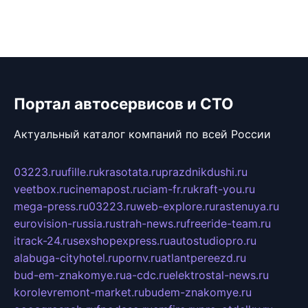
Портал автосервисов и СТО
Актуальный каталог компаний по всей России
03223.ru
ufille.ru
krasotata.ru
prazdnikdushi.ru
veetbox.ru
cinemapost.ru
ciam-fr.ru
kraft-you.ru
mega-press.ru
03223.ru
web-explore.ru
rastenuya.ru
eurovision-russia.ru
strah-news.ru
freeride-team.ru
itrack-24.ru
sexshopexpress.ru
autostudiopro.ru
alabuga-cityhotel.ru
pornv.ru
atlantpereezd.ru
bud-em-znakomye.ru
a-cdc.ru
elektrostal-news.ru
korolevremont-market.ru
budem-znakomye.ru