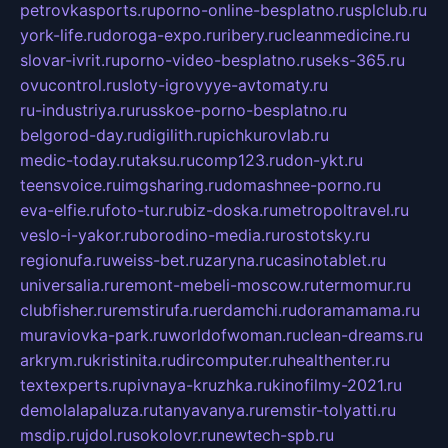
petrovkasports.ru
porno-online-besplatno.ru
splclub.ru
york-life.ru
doroga-expo.ru
ribery.ru
cleanmedicine.ru
slovar-ivrit.ru
porno-video-besplatno.ru
seks-365.ru
ovucontrol.ru
sloty-igrovyye-avtomaty.ru
ru-industriya.ru
russkoe-porno-besplatno.ru
belgorod-day.ru
digilith.ru
pichkurovlab.ru
medic-today.ru
taksu.ru
comp123.ru
don-ykt.ru
teensvoice.ru
imgsharing.ru
domashnee-porno.ru
eva-elfie.ru
foto-tur.ru
biz-doska.ru
metropoltravel.ru
veslo-i-yakor.ru
borodino-media.ru
rostotsky.ru
regionufa.ru
weiss-bet.ru
zaryna.ru
casinotablet.ru
universalia.ru
remont-mebeli-moscow.ru
termomur.ru
clubfisher.ru
remstirufa.ru
erdamchi.ru
doramamama.ru
muraviovka-park.ru
worldofwoman.ru
clean-dreams.ru
arkrym.ru
kristinita.ru
dircomputer.ru
healthenter.ru
textexperts.ru
pivnaya-kruzhka.ru
kinofilmy-2021.ru
demolalapaluza.ru
tanyavanya.ru
remstir-tolyatti.ru
msdip.ru
jdol.ru
sokolovr.ru
newtech-spb.ru