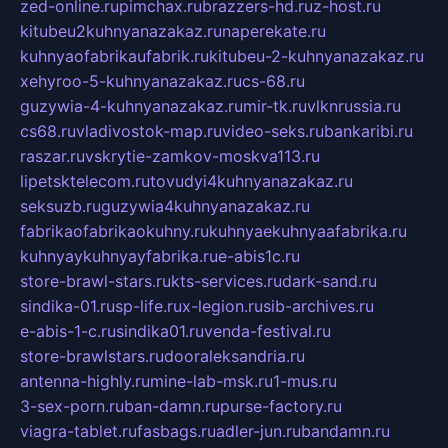
zed-online.ru
pimchax.ru
brazzers-hd.ru
z-host.ru
kitubeu2kuhnyanazakaz.ru
naperekate.ru
kuhnyaofabrikaufabrik.ru
kitubeu-2-kuhnyanazakaz.ru
xehyroo-5-kuhnyanazakaz.ru
cs-68.ru
guzywia-4-kuhnyanazakaz.ru
mir-tk.ru
vlknrussia.ru
cs68.ru
vladivostok-map.ru
video-seks.ru
bankaribi.ru
raszar.ru
vskrytie-zamkov-moskva113.ru
lipetsktelecom.ru
tovudyi4kuhnyanazakaz.ru
seksuzb.ru
guzywia4kuhnyanazakaz.ru
fabrikaofabrikaokuhny.ru
kuhnyaekuhnyaafabrika.ru
kuhnyaykuhnyayfabrika.ru
e-abis1c.ru
store-brawl-stars.ru
kts-services.ru
dark-sand.ru
sindika-01.ru
sp-life.ru
x-legion.ru
sib-archives.ru
e-abis-1-c.ru
sindika01.ru
venda-festival.ru
store-brawlstars.ru
dooraleksandria.ru
antenna-highly.ru
mine-lab-msk.ru
1-mus.ru
3-sex-porn.ru
ban-damn.ru
purse-factory.ru
viagra-tablet.ru
fasbags.ru
adler-jun.ru
bandamn.ru