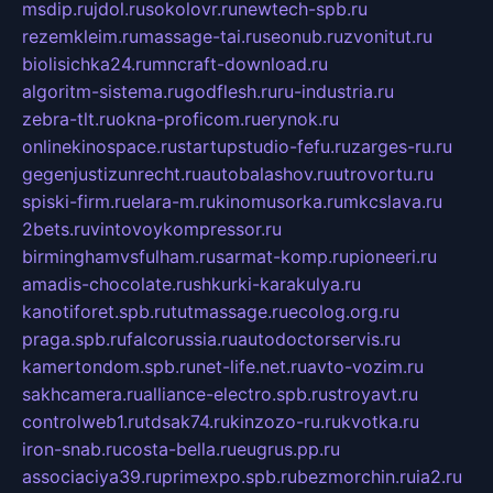
msdip.ru
jdol.ru
sokolovr.ru
newtech-spb.ru
rezemkleim.ru
massage-tai.ru
seonub.ru
zvonitut.ru
biolisichka24.ru
mncraft-download.ru
algoritm-sistema.ru
godflesh.ru
ru-industria.ru
zebra-tlt.ru
okna-proficom.ru
erynok.ru
onlinekinospace.ru
startupstudio-fefu.ru
zarges-ru.ru
gegenjustizunrecht.ru
autobalashov.ru
utrovortu.ru
spiski-firm.ru
elara-m.ru
kinomusorka.ru
mkcslava.ru
2bets.ru
vintovoykompressor.ru
birminghamvsfulham.ru
sarmat-komp.ru
pioneeri.ru
amadis-chocolate.ru
shkurki-karakulya.ru
kanotiforet.spb.ru
tutmassage.ru
ecolog.org.ru
praga.spb.ru
falcorussia.ru
autodoctorservis.ru
kamertondom.spb.ru
net-life.net.ru
avto-vozim.ru
sakhcamera.ru
alliance-electro.spb.ru
stroyavt.ru
controlweb1.ru
tdsak74.ru
kinzozo-ru.ru
kvotka.ru
iron-snab.ru
costa-bella.ru
eugrus.pp.ru
associaciya39.ru
primexpo.spb.ru
bezmorchin.ru
ia2.ru