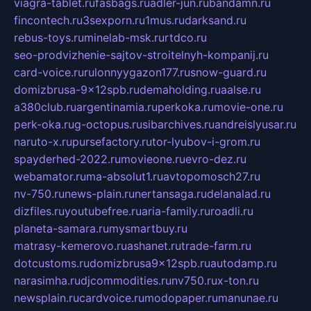
viagra-tablet.ru
fasbags.ru
adler-jun.ru
bandamn.ru
fincontech.ru
3sexporn.ru
1mus.ru
darksand.ru
rebus-toys.ru
minelab-msk.ru
rtdco.ru
seo-prodvizhenie-sajtov-stroitelnyh-kompanij.ru
card-voice.ru
rulonnyygazon177.ru
snow-guard.ru
domizbrusa-9x12spb.ru
demaholding.ru
aalse.ru
a380club.ru
argentinamia.ru
perkoka.ru
movie-one.ru
perk-oka.ru
g-octopus.ru
sibarchives.ru
andreislyusar.ru
naruto-x.ru
pursefactory.ru
tor-lyubov-i-grom.ru
spayderhed-2022.ru
movieone.ru
evro-dez.ru
webamator.ru
ma-absolut1.ru
avtopomosch27.ru
nv-750.ru
news-plain.ru
nertansaga.ru
delanalad.ru
dizfiles.ru
youtubefree.ru
aria-family.ru
roadli.ru
planeta-samara.ru
mysmartbuy.ru
matrasy-kemerovo.ru
ashanet.ru
trade-farm.ru
dotcustoms.ru
domizbrusa9x12spb.ru
autodamp.ru
narasimha.ru
djcommodities.ru
nv750.ru
x-ton.ru
newsplain.ru
cardvoice.ru
modopaper.ru
manunae.ru