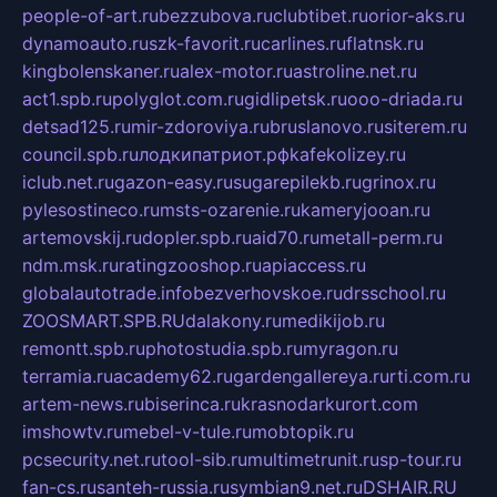
people-of-art.ru
bezzubova.ru
clubtibet.ru
orior-aks.ru
dynamoauto.ru
szk-favorit.ru
carlines.ru
flatnsk.ru
kingbolenskaner.ru
alex-motor.ru
astroline.net.ru
act1.spb.ru
polyglot.com.ru
gidlipetsk.ru
ooo-driada.ru
detsad125.ru
mir-zdoroviya.ru
bruslanovo.ru
siterem.ru
council.spb.ru
лодкипатриот.рф
kafekolizey.ru
iclub.net.ru
gazon-easy.ru
sugarepilekb.ru
grinox.ru
pylesostineco.ru
msts-ozarenie.ru
kameryjooan.ru
artemovskij.ru
dopler.spb.ru
aid70.ru
metall-perm.ru
ndm.msk.ru
ratingzooshop.ru
apiaccess.ru
globalautotrade.info
bezverhovskoe.ru
drsschool.ru
ZOOSMART.SPB.RU
dalakony.ru
medikijob.ru
remontt.spb.ru
photostudia.spb.ru
myragon.ru
terramia.ru
academy62.ru
gardengallereya.ru
rti.com.ru
artem-news.ru
biserinca.ru
krasnodarkurort.com
imshowtv.ru
mebel-v-tule.ru
mobtopik.ru
pcsecurity.net.ru
tool-sib.ru
multimetrunit.ru
sp-tour.ru
fan-cs.ru
santeh-russia.ru
symbian9.net.ru
DSHAIR.RU