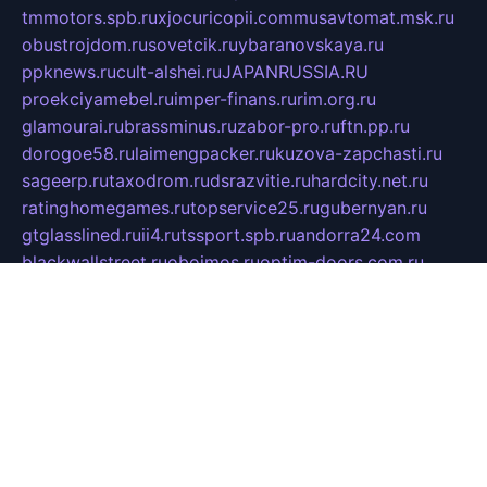
tmmotors.spb.ru
xjocuricopii.com
musavtomat.msk.ru
obustrojdom.ru
sovetcik.ru
ybaranovskaya.ru
ppknews.ru
cult-alshei.ru
JAPANRUSSIA.RU
proekciyamebel.ru
imper-finans.ru
rim.org.ru
glamourai.ru
brassminus.ru
zabor-pro.ru
ftn.pp.ru
dorogoe58.ru
laimengpacker.ru
kuzova-zapchasti.ru
sageerp.ru
taxodrom.ru
dsrazvitie.ru
hardcity.net.ru
ratinghomegames.ru
topservice25.ru
gubernyan.ru
gtglasslined.ru
ii4.ru
tssport.spb.ru
andorra24.com
blackwallstreet.ru
oboimos.ru
optim-doors.com.ru
ikuch.ru
nycr.org.ru
npa21.ru
vremya-ch.spb.ru
desert000.ru
ivtorgi.ru
ifiori.ru
catalog-statei.ru
dcv.org.ru
spetsmaster174.ru
ipkameryhiseeu.ru
dum26.ru
ruspol.spb.ru
fr-opendp.ru
kam-solnyshko.ru
cheyenne-arapaho.ru
sevzapmetal.spb.ru
ted-lapidus.spb.ru
parasite-eliminator.ru
sigma-complete.ru
modernworld.ru
dama-moda.ru
eholot-group.ru
sk-nvkz.ru
DRONGOLD.RU