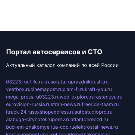
Портал автосервисов и СТО
Актуальный каталог компаний по всей России
03223.ru
ufille.ru
krasotata.ru
prazdnikdushi.ru
veetbox.ru
cinemapost.ru
ciam-fr.ru
kraft-you.ru
mega-press.ru
03223.ru
web-explore.ru
rastenuya.ru
eurovision-russia.ru
strah-news.ru
freeride-team.ru
itrack-24.ru
sexshopexpress.ru
autostudiopro.ru
alabuga-cityhotel.ru
pornv.ru
atlantpereezd.ru
bud-em-znakomye.ru
a-cdc.ru
elektrostal-news.ru
korolevremont-market.ru
budem-znakomye.ru