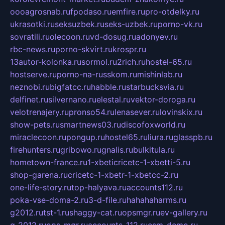
oooagrosnab.ru
fpodaso.ru
emfire.ru
pro-otdelky.ru
ukrasotki.ru
seksuzbek.ru
seks-uzbek.ru
porno-vk.ru
sovratili.ru
olecoon.ru
vd-dosug.ru
adonyev.ru
rbc-news.ru
porno-skvirt.ru
krospr.ru
13autor-kolonka.ru
sormol.ru
2rich.ru
hostel-65.ru
hostserve.ru
porno-na-russkom.ru
mishinlab.ru
neznobi.ru
bigfatcc.ru
habble.ru
starbucksvia.ru
delfinet.ru
silvernano.ru
elestal.ru
vektor-doroga.ru
velotrenajery.ru
pronso54.ru
lenasever.ru
lovinskix.ru
show-pets.ru
smartnews03.ru
discofoxworld.ru
miraclecoon.ru
pongup.ru
hostel65.ru
liura.ru
glasspb.ru
firehunters.ru
gribowo.ru
gnalis.ru
bulkitula.ru
hometown-france.ru
1-xbeticricetc-1-xbetti-5.ru
shop-garena.ru
cricetc-1-xbetr-1-xbetcc-2.ru
one-life-story.ru
top-halyava.ru
accounts112.ru
poka-vse-doma-2.ru
3-d-file.ru
hahahaharms.ru
g2012.ru
tst-1.ru
shaggy-cat.ru
opsmgr.ru
ev-gallery.ru