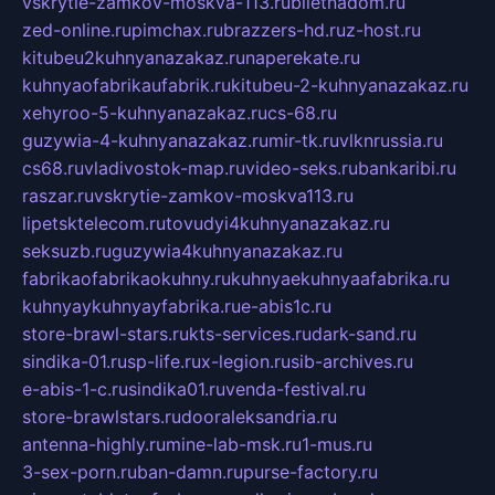
vskrytie-zamkov-moskva-113.ru
biletnadom.ru
zed-online.ru
pimchax.ru
brazzers-hd.ru
z-host.ru
kitubeu2kuhnyanazakaz.ru
naperekate.ru
kuhnyaofabrikaufabrik.ru
kitubeu-2-kuhnyanazakaz.ru
xehyroo-5-kuhnyanazakaz.ru
cs-68.ru
guzywia-4-kuhnyanazakaz.ru
mir-tk.ru
vlknrussia.ru
cs68.ru
vladivostok-map.ru
video-seks.ru
bankaribi.ru
raszar.ru
vskrytie-zamkov-moskva113.ru
lipetsktelecom.ru
tovudyi4kuhnyanazakaz.ru
seksuzb.ru
guzywia4kuhnyanazakaz.ru
fabrikaofabrikaokuhny.ru
kuhnyaekuhnyaafabrika.ru
kuhnyaykuhnyayfabrika.ru
e-abis1c.ru
store-brawl-stars.ru
kts-services.ru
dark-sand.ru
sindika-01.ru
sp-life.ru
x-legion.ru
sib-archives.ru
e-abis-1-c.ru
sindika01.ru
venda-festival.ru
store-brawlstars.ru
dooraleksandria.ru
antenna-highly.ru
mine-lab-msk.ru
1-mus.ru
3-sex-porn.ru
ban-damn.ru
purse-factory.ru