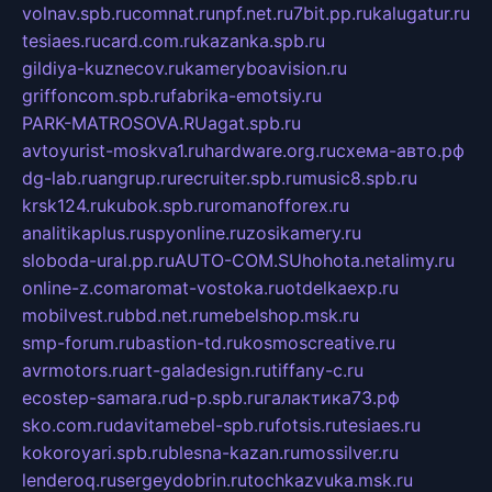
volnav.spb.ru
comnat.ru
npf.net.ru
7bit.pp.ru
kalugatur.ru
tesiaes.ru
card.com.ru
kazanka.spb.ru
gildiya-kuznecov.ru
kameryboavision.ru
griffoncom.spb.ru
fabrika-emotsiy.ru
PARK-MATROSOVA.RU
agat.spb.ru
avtoyurist-moskva1.ru
hardware.org.ru
схема-авто.рф
dg-lab.ru
angrup.ru
recruiter.spb.ru
music8.spb.ru
krsk124.ru
kubok.spb.ru
romanofforex.ru
analitikaplus.ru
spyonline.ru
zosikamery.ru
sloboda-ural.pp.ru
AUTO-COM.SU
hohota.net
alimy.ru
online-z.com
aromat-vostoka.ru
otdelkaexp.ru
mobilvest.ru
bbd.net.ru
mebelshop.msk.ru
smp-forum.ru
bastion-td.ru
kosmoscreative.ru
avrmotors.ru
art-galadesign.ru
tiffany-c.ru
ecostep-samara.ru
d-p.spb.ru
галактика73.рф
sko.com.ru
davitamebel-spb.ru
fotsis.ru
tesiaes.ru
kokoroyari.spb.ru
blesna-kazan.ru
mossilver.ru
lenderoq.ru
sergeydobrin.ru
tochkazvuka.msk.ru