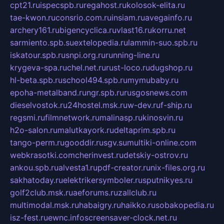
cpt21.ru
ispecspb.ru
regahost.ru
kolosok-elita.ru
tae-kwon.ru
consrio.com.ru
insiam.ru
avegainfo.ru
archery161.ru
bigencyclica.ru
vlast16.ru
korru.net
sarmiento.spb.su
extelopedia.ru
lammin-suo.spb.ru
iskatour.spb.ru
snpi.org.ru
running-line.ru
krygeva-spa.ru
chel.net.ru
rust-loco.ru
dugshop.ru
hl-beta.spb.ru
school494.spb.ru
mymubaby.ru
epoha-metalband.ru
ngr.spb.ru
rusgosnews.com
dieselvostok.ru
24hostel.msk.ru
w-dev.ru
f-ship.ru
regsmi.ru
filmnetwork.ru
malinasp.ru
kinosvin.ru
h2o-salon.ru
malutkayork.ru
deltaprim.spb.ru
tango-perm.ru
gooddir.ru
sgv.su
multiki-online.com
webkrasotki.com
cherinvest.ru
detskiy-ostrov.ru
ankou.spb.ru
alvesta1.ru
pdf-creator.ru
nix-files.org.ru
sakhatoday.ru
elektrikersymboler.ru
sputnikyes.ru
golf2club.msk.ru
aeforums.ru
zallclub.ru
multimodal.msk.ru
habaigry.ru
haikko.ru
sobakopedia.ru
isz-fest.ru
ewnc.info
screensaver-clock.net.ru