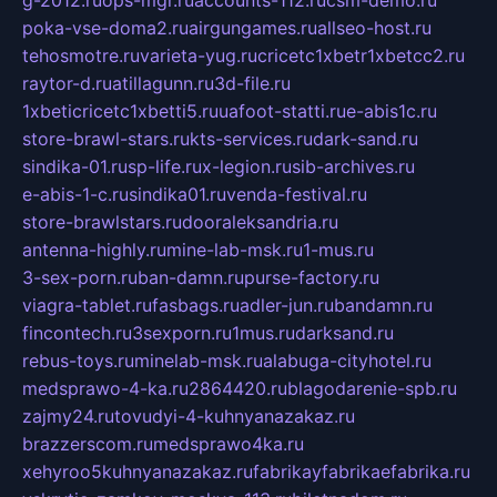
g-2012.ru
ops-mgr.ru
accounts-112.ru
csm-demo.ru
poka-vse-doma2.ru
airgungames.ru
allseo-host.ru
tehosmotre.ru
varieta-yug.ru
cricetc1xbetr1xbetcc2.ru
raytor-d.ru
atillagunn.ru
3d-file.ru
1xbeticricetc1xbetti5.ru
uafoot-statti.ru
e-abis1c.ru
store-brawl-stars.ru
kts-services.ru
dark-sand.ru
sindika-01.ru
sp-life.ru
x-legion.ru
sib-archives.ru
e-abis-1-c.ru
sindika01.ru
venda-festival.ru
store-brawlstars.ru
dooraleksandria.ru
antenna-highly.ru
mine-lab-msk.ru
1-mus.ru
3-sex-porn.ru
ban-damn.ru
purse-factory.ru
viagra-tablet.ru
fasbags.ru
adler-jun.ru
bandamn.ru
fincontech.ru
3sexporn.ru
1mus.ru
darksand.ru
rebus-toys.ru
minelab-msk.ru
alabuga-cityhotel.ru
medsprawo-4-ka.ru
2864420.ru
blagodarenie-spb.ru
zajmy24.ru
tovudyi-4-kuhnyanazakaz.ru
brazzerscom.ru
medsprawo4ka.ru
xehyroo5kuhnyanazakaz.ru
fabrikayfabrikaefabrika.ru