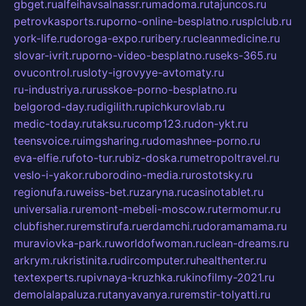
gbget.ru
alfeihavsalnassr.ru
madoma.ru
tajuncos.ru
petrovkasports.ru
porno-online-besplatno.ru
splclub.ru
york-life.ru
doroga-expo.ru
ribery.ru
cleanmedicine.ru
slovar-ivrit.ru
porno-video-besplatno.ru
seks-365.ru
ovucontrol.ru
sloty-igrovyye-avtomaty.ru
ru-industriya.ru
russkoe-porno-besplatno.ru
belgorod-day.ru
digilith.ru
pichkurovlab.ru
medic-today.ru
taksu.ru
comp123.ru
don-ykt.ru
teensvoice.ru
imgsharing.ru
domashnee-porno.ru
eva-elfie.ru
foto-tur.ru
biz-doska.ru
metropoltravel.ru
veslo-i-yakor.ru
borodino-media.ru
rostotsky.ru
regionufa.ru
weiss-bet.ru
zaryna.ru
casinotablet.ru
universalia.ru
remont-mebeli-moscow.ru
termomur.ru
clubfisher.ru
remstirufa.ru
erdamchi.ru
doramamama.ru
muraviovka-park.ru
worldofwoman.ru
clean-dreams.ru
arkrym.ru
kristinita.ru
dircomputer.ru
healthenter.ru
textexperts.ru
pivnaya-kruzhka.ru
kinofilmy-2021.ru
demolalapaluza.ru
tanyavanya.ru
remstir-tolyatti.ru