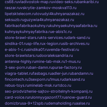
cs68.ru
vladivostok-map.ru
video-seks.ru
bankaribi.ru
raszar.ru
vskrytie-zamkov-moskva113.ru
lipetsktelecom.ru
tovudyi4kuhnyanazakaz.ru
seksuzb.ru
guzywia4kuhnyanazakaz.ru
fabrikaofabrikaokuhny.ru
kuhnyaekuhnyaafabrika.ru
kuhnyaykuhnyayfabrika.ru
e-abis1c.ru
store-brawl-stars.ru
kts-services.ru
dark-sand.ru
sindika-01.ru
sp-life.ru
x-legion.ru
sib-archives.ru
e-abis-1-c.ru
sindika01.ru
venda-festival.ru
store-brawlstars.ru
dooraleksandria.ru
antenna-highly.ru
mine-lab-msk.ru
1-mus.ru
3-sex-porn.ru
ban-damn.ru
purse-factory.ru
viagra-tablet.ru
fasbags.ru
adler-jun.ru
bandamn.ru
fincontech.ru
3sexporn.ru
1mus.ru
darksand.ru
rebus-toys.ru
minelab-msk.ru
rtdco.ru
seo-prodvizhenie-sajtov-stroitelnyh-kompanij.ru
card-voice.ru
rulonnyygazon177.ru
snow-guard.ru
domizbrusa-9x12spb.ru
demaholding.ru
aalse.ru