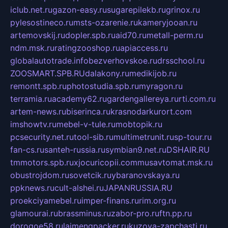
iclub.net.ru
gazon-easy.ru
sugarepilekb.ru
grinox.ru
pylesostineco.ru
msts-ozarenie.ru
kameryjooan.ru
artemovskij.ru
dopler.spb.ru
aid70.ru
metall-perm.ru
ndm.msk.ru
ratingzooshop.ru
apiaccess.ru
globalautotrade.info
bezverhovskoe.ru
drsschool.ru
ZOOSMART.SPB.RU
dalakony.ru
medikijob.ru
remontt.spb.ru
photostudia.spb.ru
myragon.ru
terramia.ru
academy62.ru
gardengallereya.ru
rti.com.ru
artem-news.ru
biserinca.ru
krasnodarkurort.com
imshowtv.ru
mebel-v-tule.ru
mobtopik.ru
pcsecurity.net.ru
tool-sib.ru
multimetrunit.ru
sp-tour.ru
fan-cs.ru
santeh-russia.ru
symbian9.net.ru
DSHAIR.RU
tmmotors.spb.ru
xjocuricopii.com
musavtomat.msk.ru
obustrojdom.ru
sovetcik.ru
ybaranovskaya.ru
ppknews.ru
cult-alshei.ru
JAPANRUSSIA.RU
proekciyamebel.ru
imper-finans.ru
rim.org.ru
glamourai.ru
brassminus.ru
zabor-pro.ru
ftn.pp.ru
dorogoe58.ru
laimengpacker.ru
kuzova-zapchasti.ru