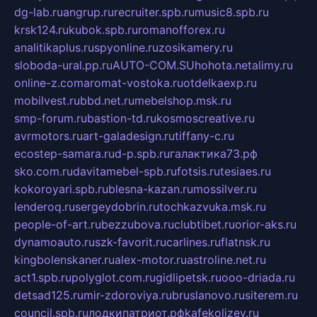
dg-lab.ru
angrup.ru
recruiter.spb.ru
music8.spb.ru
krsk124.ru
kubok.spb.ru
romanofforex.ru
analitikaplus.ru
spyonline.ru
zosikamery.ru
sloboda-ural.pp.ru
AUTO-COM.SU
hohota.net
alimy.ru
online-z.com
aromat-vostoka.ru
otdelkaexp.ru
mobilvest.ru
bbd.net.ru
mebelshop.msk.ru
smp-forum.ru
bastion-td.ru
kosmoscreative.ru
avrmotors.ru
art-galadesign.ru
tiffany-c.ru
ecostep-samara.ru
d-p.spb.ru
галактика73.рф
sko.com.ru
davitamebel-spb.ru
fotsis.ru
tesiaes.ru
kokoroyari.spb.ru
blesna-kazan.ru
mossilver.ru
lenderoq.ru
sergeydobrin.ru
tochkazvuka.msk.ru
people-of-art.ru
bezzubova.ru
clubtibet.ru
orior-aks.ru
dynamoauto.ru
szk-favorit.ru
carlines.ru
flatnsk.ru
kingbolenskaner.ru
alex-motor.ru
astroline.net.ru
act1.spb.ru
polyglot.com.ru
gidlipetsk.ru
ooo-driada.ru
detsad125.ru
mir-zdoroviya.ru
bruslanovo.ru
siterem.ru
council.spb.ru
лодкипатриот.рф
kafekolizey.ru