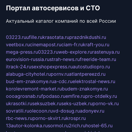
Портал автосервисов и СТО
Актуальный каталог компаний по всей России
03223.ru
ufille.ru
krasotata.ru
prazdnikdushi.ru
veetbox.ru
cinemapost.ru
ciam-fr.ru
kraft-you.ru
mega-press.ru
03223.ru
web-explore.ru
rastenuya.ru
eurovision-russia.ru
strah-news.ru
freeride-team.ru
itrack-24.ru
sexshopexpress.ru
autostudiopro.ru
alabuga-cityhotel.ru
pornv.ru
atlantpereezd.ru
bud-em-znakomye.ru
a-cdc.ru
elektrostal-news.ru
korolevremont-market.ru
budem-znakomye.ru
oooagrosnab.ru
fpodaso.ru
emfire.ru
pro-otdelky.ru
ukrasotki.ru
seksuzbek.ru
seks-uzbek.ru
porno-vk.ru
sovratili.ru
olecoon.ru
vd-dosug.ru
adonyev.ru
rbc-news.ru
porno-skvirt.ru
krospr.ru
13autor-kolonka.ru
sormol.ru
2rich.ru
hostel-65.ru