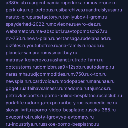
a380club.ru
argentinamia.ru
perkoka.ru
movie-one.ru
perk-oka.ru
g-octopus.ru
sibarchives.ru
andreislyusar.ru
naruto-x.ru
pursefactory.ru
tor-lyubov-i-grom.ru
spayderhed-2022.ru
movieone.ru
evro-dez.ru
webamator.ru
ma-absolut1.ru
avtopomosch27.ru
nv-750.ru
news-plain.ru
nertansaga.ru
delanalad.ru
dizfiles.ru
youtubefree.ru
aria-family.ru
roadli.ru
planeta-samara.ru
mysmartbuy.ru
matrasy-kemerovo.ru
ashanet.ru
trade-farm.ru
dotcustoms.ru
domizbrusa9x12spb.ru
autodamp.ru
narasimha.ru
djcommodities.ru
nv750.ru
x-ton.ru
newsplain.ru
cardvoice.ru
modopaper.ru
manunae.ru
gbget.ru
alfeihavsalnassr.ru
madoma.ru
tajuncos.ru
petrovkasports.ru
porno-online-besplatno.ru
splclub.ru
york-life.ru
doroga-expo.ru
ribery.ru
cleanmedicine.ru
slovar-ivrit.ru
porno-video-besplatno.ru
seks-365.ru
ovucontrol.ru
sloty-igrovyye-avtomaty.ru
ru-industriya.ru
russkoe-porno-besplatno.ru