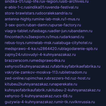
sindika-01.ru
sp-life.ru
x-legion.ru
sib-archives.ru
e-abis-1-c.ru
sindika01.ru
venda-festival.ru
store-brawlstars.ru
dooraleksandria.ru
antenna-highly.ru
mine-lab-msk.ru
1-mus.ru
3-sex-porn.ru
ban-damn.ru
purse-factory.ru
viagra-tablet.ru
fasbags.ru
adler-jun.ru
bandamn.ru
fincontech.ru
3sexporn.ru
1mus.ru
darksand.ru
rebus-toys.ru
minelab-msk.ru
alabuga-cityhotel.ru
medsprawo-4-ka.ru
2864420.ru
blagodarenie-spb.ru
zajmy24.ru
tovudyi-4-kuhnyanazakaz.ru
brazzerscom.ru
medsprawo4ka.ru
xehyroo5kuhnyanazakaz.ru
fabrikayfabrikaefabrika.ru
vskrytie-zamkov-moskva-113.ru
biletnadom.ru
zed-online.ru
pimchax.ru
brazzers-hd.ru
z-host.ru
kitubeu2kuhnyanazakaz.ru
naperekate.ru
kuhnyaofabrikaufabrik.ru
kitubeu-2-kuhnyanazakaz.ru
xehyroo-5-kuhnyanazakaz.ru
cs-68.ru
guzywia-4-kuhnyanazakaz.ru
mir-tk.ru
vlknrussia.ru