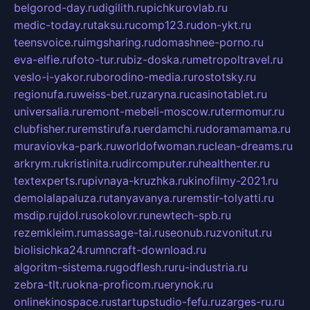
belgorod-day.ru
digilith.ru
pichkurovlab.ru
medic-today.ru
taksu.ru
comp123.ru
don-ykt.ru
teensvoice.ru
imgsharing.ru
domashnee-porno.ru
eva-elfie.ru
foto-tur.ru
biz-doska.ru
metropoltravel.ru
veslo-i-yakor.ru
borodino-media.ru
rostotsky.ru
regionufa.ru
weiss-bet.ru
zaryna.ru
casinotablet.ru
universalia.ru
remont-mebeli-moscow.ru
termomur.ru
clubfisher.ru
remstirufa.ru
erdamchi.ru
doramamama.ru
muraviovka-park.ru
worldofwoman.ru
clean-dreams.ru
arkrym.ru
kristinita.ru
dircomputer.ru
healthenter.ru
textexperts.ru
pivnaya-kruzhka.ru
kinofilmy-2021.ru
demolalapaluza.ru
tanyavanya.ru
remstir-tolyatti.ru
msdip.ru
jdol.ru
sokolovr.ru
newtech-spb.ru
rezemkleim.ru
massage-tai.ru
seonub.ru
zvonitut.ru
biolisichka24.ru
mncraft-download.ru
algoritm-sistema.ru
godflesh.ru
ru-industria.ru
zebra-tlt.ru
okna-proficom.ru
erynok.ru
onlinekinospace.ru
startupstudio-fefu.ru
zarges-ru.ru