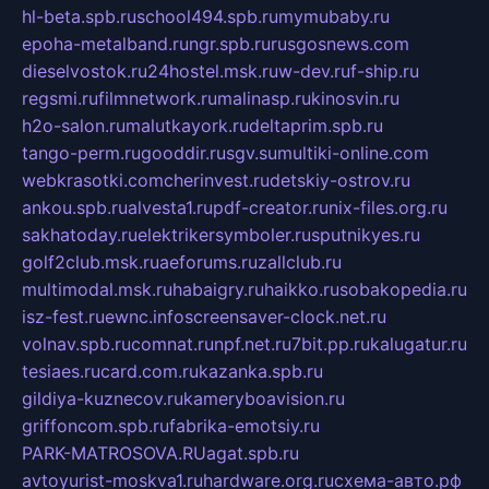
hl-beta.spb.ru
school494.spb.ru
mymubaby.ru
epoha-metalband.ru
ngr.spb.ru
rusgosnews.com
dieselvostok.ru
24hostel.msk.ru
w-dev.ru
f-ship.ru
regsmi.ru
filmnetwork.ru
malinasp.ru
kinosvin.ru
h2o-salon.ru
malutkayork.ru
deltaprim.spb.ru
tango-perm.ru
gooddir.ru
sgv.su
multiki-online.com
webkrasotki.com
cherinvest.ru
detskiy-ostrov.ru
ankou.spb.ru
alvesta1.ru
pdf-creator.ru
nix-files.org.ru
sakhatoday.ru
elektrikersymboler.ru
sputnikyes.ru
golf2club.msk.ru
aeforums.ru
zallclub.ru
multimodal.msk.ru
habaigry.ru
haikko.ru
sobakopedia.ru
isz-fest.ru
ewnc.info
screensaver-clock.net.ru
volnav.spb.ru
comnat.ru
npf.net.ru
7bit.pp.ru
kalugatur.ru
tesiaes.ru
card.com.ru
kazanka.spb.ru
gildiya-kuznecov.ru
kameryboavision.ru
griffoncom.spb.ru
fabrika-emotsiy.ru
PARK-MATROSOVA.RU
agat.spb.ru
avtoyurist-moskva1.ru
hardware.org.ru
схема-авто.рф