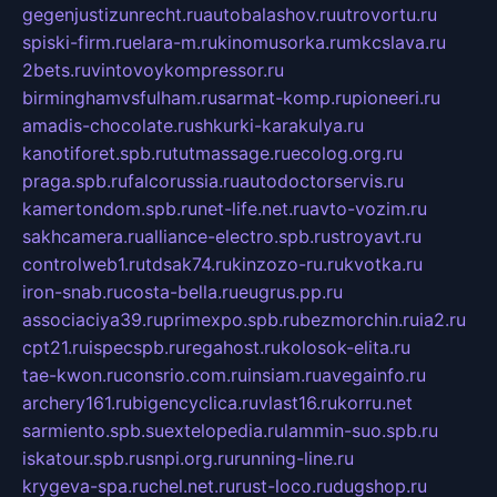
gegenjustizunrecht.ru
autobalashov.ru
utrovortu.ru
spiski-firm.ru
elara-m.ru
kinomusorka.ru
mkcslava.ru
2bets.ru
vintovoykompressor.ru
birminghamvsfulham.ru
sarmat-komp.ru
pioneeri.ru
amadis-chocolate.ru
shkurki-karakulya.ru
kanotiforet.spb.ru
tutmassage.ru
ecolog.org.ru
praga.spb.ru
falcorussia.ru
autodoctorservis.ru
kamertondom.spb.ru
net-life.net.ru
avto-vozim.ru
sakhcamera.ru
alliance-electro.spb.ru
stroyavt.ru
controlweb1.ru
tdsak74.ru
kinzozo-ru.ru
kvotka.ru
iron-snab.ru
costa-bella.ru
eugrus.pp.ru
associaciya39.ru
primexpo.spb.ru
bezmorchin.ru
ia2.ru
cpt21.ru
ispecspb.ru
regahost.ru
kolosok-elita.ru
tae-kwon.ru
consrio.com.ru
insiam.ru
avegainfo.ru
archery161.ru
bigencyclica.ru
vlast16.ru
korru.net
sarmiento.spb.su
extelopedia.ru
lammin-suo.spb.ru
iskatour.spb.ru
snpi.org.ru
running-line.ru
krygeva-spa.ru
chel.net.ru
rust-loco.ru
dugshop.ru