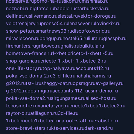
hostserve.ru
porno-na-russkom.ru
mishinlab.ru
neznobi.ru
bigfatcc.ru
habble.ru
starbucksvia.ru
delfinet.ru
silvernano.ru
elestal.ru
vektor-doroga.ru
velotrenajery.ru
pronso54.ru
lenasever.ru
lovinskix.ru
show-pets.ru
smartnews03.ru
discofoxworld.ru
miraclecoon.ru
pongup.ru
hostel65.ru
liura.ru
glasspb.ru
firehunters.ru
gribowo.ru
gnalis.ru
bulkitula.ru
hometown-france.ru
1-xbeticricetc-1-xbetti-5.ru
shop-garena.ru
cricetc-1-xbetr-1-xbetcc-2.ru
one-life-story.ru
top-halyava.ru
accounts112.ru
poka-vse-doma-2.ru
3-d-file.ru
hahahaharms.ru
g2012.ru
tst-1.ru
shaggy-cat.ru
opsmgr.ru
ev-gallery.ru
g-2012.ru
ops-mgr.ru
accounts-112.ru
csm-demo.ru
poka-vse-doma2.ru
airgungames.ru
allseo-host.ru
tehosmotre.ru
varieta-yug.ru
cricetc1xbetr1xbetcc2.ru
raytor-d.ru
atillagunn.ru
3d-file.ru
1xbeticricetc1xbetti5.ru
uafoot-statti.ru
e-abis1c.ru
store-brawl-stars.ru
kts-services.ru
dark-sand.ru