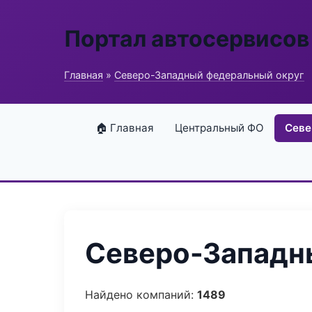
Портал автосервисов
Главная
»
Северо-Западный федеральный округ
🏠 Главная
Центральный ФО
Севе
Северо-Западны
Найдено компаний:
1489