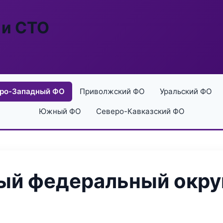
 и СТО
ро-Западный ФО
Приволжский ФО
Уральский ФО
Южный ФО
Северо-Кавказский ФО
й федеральный округ