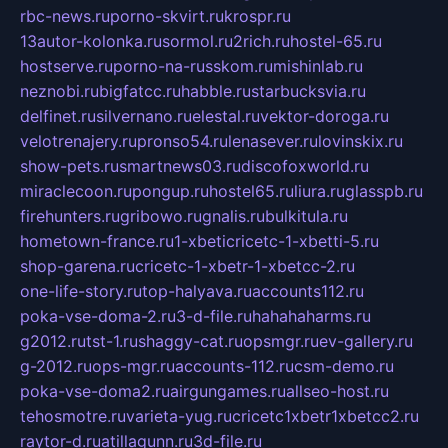
rbc-news.ru
porno-skvirt.ru
krospr.ru
13autor-kolonka.ru
sormol.ru
2rich.ru
hostel-65.ru
hostserve.ru
porno-na-russkom.ru
mishinlab.ru
neznobi.ru
bigfatcc.ru
habble.ru
starbucksvia.ru
delfinet.ru
silvernano.ru
elestal.ru
vektor-doroga.ru
velotrenajery.ru
pronso54.ru
lenasever.ru
lovinskix.ru
show-pets.ru
smartnews03.ru
discofoxworld.ru
miraclecoon.ru
pongup.ru
hostel65.ru
liura.ru
glasspb.ru
firehunters.ru
gribowo.ru
gnalis.ru
bulkitula.ru
hometown-france.ru
1-xbeticricetc-1-xbetti-5.ru
shop-garena.ru
cricetc-1-xbetr-1-xbetcc-2.ru
one-life-story.ru
top-halyava.ru
accounts112.ru
poka-vse-doma-2.ru
3-d-file.ru
hahahaharms.ru
g2012.ru
tst-1.ru
shaggy-cat.ru
opsmgr.ru
ev-gallery.ru
g-2012.ru
ops-mgr.ru
accounts-112.ru
csm-demo.ru
poka-vse-doma2.ru
airgungames.ru
allseo-host.ru
tehosmotre.ru
varieta-yug.ru
cricetc1xbetr1xbetcc2.ru
raytor-d.ru
atillagunn.ru
3d-file.ru