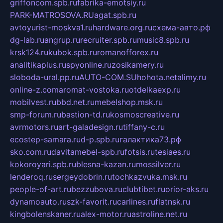
griffoncom.spb.ru
fabrika-emotsiy.ru
PARK-MATROSOVA.RU
agat.spb.ru
avtoyurist-moskva1.ru
hardware.org.ru
схема-авто.рф
dg-lab.ru
angrup.ru
recruiter.spb.ru
music8.spb.ru
krsk124.ru
kubok.spb.ru
romanofforex.ru
analitikaplus.ru
spyonline.ru
zosikamery.ru
sloboda-ural.pp.ru
AUTO-COM.SU
hohota.net
alimy.ru
online-z.com
aromat-vostoka.ru
otdelkaexp.ru
mobilvest.ru
bbd.net.ru
mebelshop.msk.ru
smp-forum.ru
bastion-td.ru
kosmoscreative.ru
avrmotors.ru
art-galadesign.ru
tiffany-c.ru
ecostep-samara.ru
d-p.spb.ru
галактика73.рф
sko.com.ru
davitamebel-spb.ru
fotsis.ru
tesiaes.ru
kokoroyari.spb.ru
blesna-kazan.ru
mossilver.ru
lenderoq.ru
sergeydobrin.ru
tochkazvuka.msk.ru
people-of-art.ru
bezzubova.ru
clubtibet.ru
orior-aks.ru
dynamoauto.ru
szk-favorit.ru
carlines.ru
flatnsk.ru
kingbolenskaner.ru
alex-motor.ru
astroline.net.ru