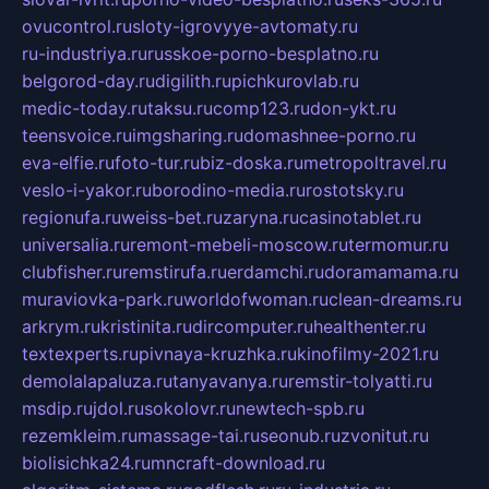
ovucontrol.ru
sloty-igrovyye-avtomaty.ru
ru-industriya.ru
russkoe-porno-besplatno.ru
belgorod-day.ru
digilith.ru
pichkurovlab.ru
medic-today.ru
taksu.ru
comp123.ru
don-ykt.ru
teensvoice.ru
imgsharing.ru
domashnee-porno.ru
eva-elfie.ru
foto-tur.ru
biz-doska.ru
metropoltravel.ru
veslo-i-yakor.ru
borodino-media.ru
rostotsky.ru
regionufa.ru
weiss-bet.ru
zaryna.ru
casinotablet.ru
universalia.ru
remont-mebeli-moscow.ru
termomur.ru
clubfisher.ru
remstirufa.ru
erdamchi.ru
doramamama.ru
muraviovka-park.ru
worldofwoman.ru
clean-dreams.ru
arkrym.ru
kristinita.ru
dircomputer.ru
healthenter.ru
textexperts.ru
pivnaya-kruzhka.ru
kinofilmy-2021.ru
demolalapaluza.ru
tanyavanya.ru
remstir-tolyatti.ru
msdip.ru
jdol.ru
sokolovr.ru
newtech-spb.ru
rezemkleim.ru
massage-tai.ru
seonub.ru
zvonitut.ru
biolisichka24.ru
mncraft-download.ru