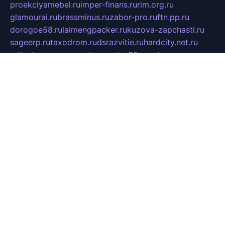
proekciyamebel.ru
imper-finans.ru
rim.org.ru
glamourai.ru
brassminus.ru
zabor-pro.ru
ftn.pp.ru
dorogoe58.ru
laimengpacker.ru
kuzova-zapchasti.ru
sageerp.ru
taxodrom.ru
dsrazvitie.ru
hardcity.net.ru
ratinghomegames.ru
topservice25.ru
gubernyan.ru
gtglasslined.ru
ii4.ru
tssport.spb.ru
andorra24.com
blackwallstreet.ru
oboimos.ru
optim-doors.com.ru
ikuch.ru
nycr.org.ru
npa21.ru
vremya-ch.spb.ru
desert000.ru
ivtorgi.ru
ifiori.ru
catalog-statei.ru
dcv.org.ru
spetsmaster174.ru
ipkameryhiseeu.ru
dum26.ru
ruspol.spb.ru
fr-opendp.ru
kam-solnyshko.ru
cheyenne-arapaho.ru
sevzapmetal.spb.ru
ted-lapidus.spb.ru
parasite-eliminator.ru
sigma-complete.ru
modernworld.ru
dama-moda.ru
eholot-group.ru
sk-nvkz.ru
DRONGOLD.RU
democratia2.ru
i-farmer.ru
mass-sport.org
jablonex.spb.ru
bookmess.ru
linkword.ru
refineua.com.ru
cs-spec.net.ru
altay-mebel.ru