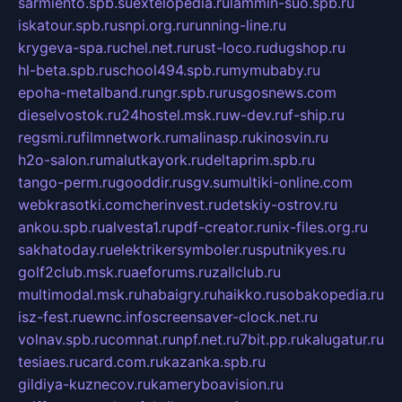
sarmiento.spb.su
extelopedia.ru
lammin-suo.spb.ru
iskatour.spb.ru
snpi.org.ru
running-line.ru
krygeva-spa.ru
chel.net.ru
rust-loco.ru
dugshop.ru
hl-beta.spb.ru
school494.spb.ru
mymubaby.ru
epoha-metalband.ru
ngr.spb.ru
rusgosnews.com
dieselvostok.ru
24hostel.msk.ru
w-dev.ru
f-ship.ru
regsmi.ru
filmnetwork.ru
malinasp.ru
kinosvin.ru
h2o-salon.ru
malutkayork.ru
deltaprim.spb.ru
tango-perm.ru
gooddir.ru
sgv.su
multiki-online.com
webkrasotki.com
cherinvest.ru
detskiy-ostrov.ru
ankou.spb.ru
alvesta1.ru
pdf-creator.ru
nix-files.org.ru
sakhatoday.ru
elektrikersymboler.ru
sputnikyes.ru
golf2club.msk.ru
aeforums.ru
zallclub.ru
multimodal.msk.ru
habaigry.ru
haikko.ru
sobakopedia.ru
isz-fest.ru
ewnc.info
screensaver-clock.net.ru
volnav.spb.ru
comnat.ru
npf.net.ru
7bit.pp.ru
kalugatur.ru
tesiaes.ru
card.com.ru
kazanka.spb.ru
gildiya-kuznecov.ru
kameryboavision.ru