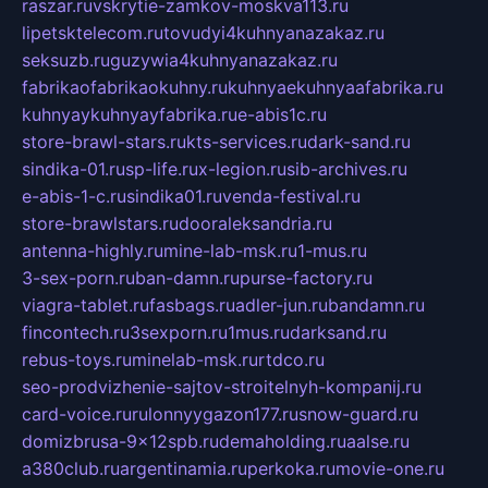
raszar.ru
vskrytie-zamkov-moskva113.ru
lipetsktelecom.ru
tovudyi4kuhnyanazakaz.ru
seksuzb.ru
guzywia4kuhnyanazakaz.ru
fabrikaofabrikaokuhny.ru
kuhnyaekuhnyaafabrika.ru
kuhnyaykuhnyayfabrika.ru
e-abis1c.ru
store-brawl-stars.ru
kts-services.ru
dark-sand.ru
sindika-01.ru
sp-life.ru
x-legion.ru
sib-archives.ru
e-abis-1-c.ru
sindika01.ru
venda-festival.ru
store-brawlstars.ru
dooraleksandria.ru
antenna-highly.ru
mine-lab-msk.ru
1-mus.ru
3-sex-porn.ru
ban-damn.ru
purse-factory.ru
viagra-tablet.ru
fasbags.ru
adler-jun.ru
bandamn.ru
fincontech.ru
3sexporn.ru
1mus.ru
darksand.ru
rebus-toys.ru
minelab-msk.ru
rtdco.ru
seo-prodvizhenie-sajtov-stroitelnyh-kompanij.ru
card-voice.ru
rulonnyygazon177.ru
snow-guard.ru
domizbrusa-9x12spb.ru
demaholding.ru
aalse.ru
a380club.ru
argentinamia.ru
perkoka.ru
movie-one.ru