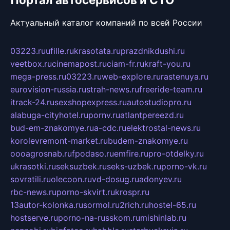
Актуальный каталог компаний по всей России
03223.ru
ufille.ru
krasotata.ru
prazdnikdushi.ru
veetbox.ru
cinemapost.ru
ciam-fr.ru
kraft-you.ru
mega-press.ru
03223.ru
web-explore.ru
rastenuya.ru
eurovision-russia.ru
strah-news.ru
freeride-team.ru
itrack-24.ru
sexshopexpress.ru
autostudiopro.ru
alabuga-cityhotel.ru
pornv.ru
atlantpereezd.ru
bud-em-znakomye.ru
a-cdc.ru
elektrostal-news.ru
korolevremont-market.ru
budem-znakomye.ru
oooagrosnab.ru
fpodaso.ru
emfire.ru
pro-otdelky.ru
ukrasotki.ru
seksuzbek.ru
seks-uzbek.ru
porno-vk.ru
sovratili.ru
olecoon.ru
vd-dosug.ru
adonyev.ru
rbc-news.ru
porno-skvirt.ru
krospr.ru
13autor-kolonka.ru
sormol.ru
2rich.ru
hostel-65.ru
hostserve.ru
porno-na-russkom.ru
mishinlab.ru