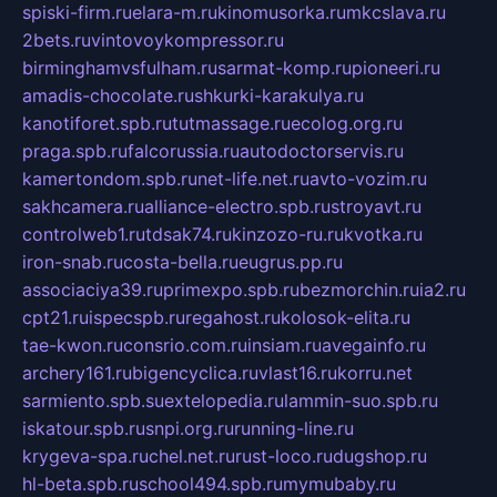
spiski-firm.ru
elara-m.ru
kinomusorka.ru
mkcslava.ru
2bets.ru
vintovoykompressor.ru
birminghamvsfulham.ru
sarmat-komp.ru
pioneeri.ru
amadis-chocolate.ru
shkurki-karakulya.ru
kanotiforet.spb.ru
tutmassage.ru
ecolog.org.ru
praga.spb.ru
falcorussia.ru
autodoctorservis.ru
kamertondom.spb.ru
net-life.net.ru
avto-vozim.ru
sakhcamera.ru
alliance-electro.spb.ru
stroyavt.ru
controlweb1.ru
tdsak74.ru
kinzozo-ru.ru
kvotka.ru
iron-snab.ru
costa-bella.ru
eugrus.pp.ru
associaciya39.ru
primexpo.spb.ru
bezmorchin.ru
ia2.ru
cpt21.ru
ispecspb.ru
regahost.ru
kolosok-elita.ru
tae-kwon.ru
consrio.com.ru
insiam.ru
avegainfo.ru
archery161.ru
bigencyclica.ru
vlast16.ru
korru.net
sarmiento.spb.su
extelopedia.ru
lammin-suo.spb.ru
iskatour.spb.ru
snpi.org.ru
running-line.ru
krygeva-spa.ru
chel.net.ru
rust-loco.ru
dugshop.ru
hl-beta.spb.ru
school494.spb.ru
mymubaby.ru