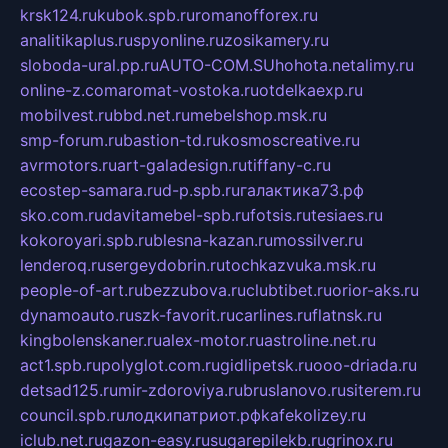
krsk124.ru
kubok.spb.ru
romanofforex.ru
analitikaplus.ru
spyonline.ru
zosikamery.ru
sloboda-ural.pp.ru
AUTO-COM.SU
hohota.net
alimy.ru
online-z.com
aromat-vostoka.ru
otdelkaexp.ru
mobilvest.ru
bbd.net.ru
mebelshop.msk.ru
smp-forum.ru
bastion-td.ru
kosmoscreative.ru
avrmotors.ru
art-galadesign.ru
tiffany-c.ru
ecostep-samara.ru
d-p.spb.ru
галактика73.рф
sko.com.ru
davitamebel-spb.ru
fotsis.ru
tesiaes.ru
kokoroyari.spb.ru
blesna-kazan.ru
mossilver.ru
lenderoq.ru
sergeydobrin.ru
tochkazvuka.msk.ru
people-of-art.ru
bezzubova.ru
clubtibet.ru
orior-aks.ru
dynamoauto.ru
szk-favorit.ru
carlines.ru
flatnsk.ru
kingbolenskaner.ru
alex-motor.ru
astroline.net.ru
act1.spb.ru
polyglot.com.ru
gidlipetsk.ru
ooo-driada.ru
detsad125.ru
mir-zdoroviya.ru
bruslanovo.ru
siterem.ru
council.spb.ru
лодкипатриот.рф
kafekolizey.ru
iclub.net.ru
gazon-easy.ru
sugarepilekb.ru
grinox.ru