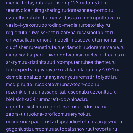
medic-today.ru
taksu.ru
comp123.ru
don-ykt.ru
teensvoice.ru
imgsharing.ru
domashnee-porno.ru
eva-elfie.ru
foto-tur.ru
biz-doska.ru
metropoltravel.ru
veslo-i-yakor.ru
borodino-media.ru
rostotsky.ru
regionufa.ru
weiss-bet.ru
zaryna.ru
casinotablet.ru
universalia.ru
remont-mebeli-moscow.ru
termomur.ru
clubfisher.ru
remstirufa.ru
erdamchi.ru
doramamama.ru
muraviovka-park.ru
worldofwoman.ru
clean-dreams.ru
arkrym.ru
kristinita.ru
dircomputer.ru
healthenter.ru
textexperts.ru
pivnaya-kruzhka.ru
kinofilmy-2021.ru
demolalapaluza.ru
tanyavanya.ru
remstir-tolyatti.ru
msdip.ru
jdol.ru
sokolovr.ru
newtech-spb.ru
rezemkleim.ru
massage-tai.ru
seonub.ru
zvonitut.ru
biolisichka24.ru
mncraft-download.ru
algoritm-sistema.ru
godflesh.ru
ru-industria.ru
zebra-tlt.ru
okna-proficom.ru
erynok.ru
onlinekinospace.ru
startupstudio-fefu.ru
zarges-ru.ru
gegenjustizunrecht.ru
autobalashov.ru
utrovortu.ru