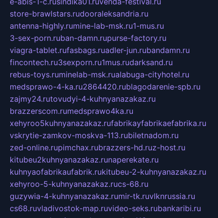
e-abis-1-c.ru
sindika01.ru
venda-festival.ru
store-brawlstars.ru
dooraleksandria.ru
antenna-highly.ru
mine-lab-msk.ru
1-mus.ru
3-sex-porn.ru
ban-damn.ru
purse-factory.ru
viagra-tablet.ru
fasbags.ru
adler-jun.ru
bandamn.ru
fincontech.ru
3sexporn.ru
1mus.ru
darksand.ru
rebus-toys.ru
minelab-msk.ru
alabuga-cityhotel.ru
medsprawo-4-ka.ru
2864420.ru
blagodarenie-spb.ru
zajmy24.ru
tovudyi-4-kuhnyanazakaz.ru
brazzerscom.ru
medsprawo4ka.ru
xehyroo5kuhnyanazakaz.ru
fabrikayfabrikaefabrika.ru
vskrytie-zamkov-moskva-113.ru
biletnadom.ru
zed-online.ru
pimchax.ru
brazzers-hd.ru
z-host.ru
kitubeu2kuhnyanazakaz.ru
naperekate.ru
kuhnyaofabrikaufabrik.ru
kitubeu-2-kuhnyanazakaz.ru
xehyroo-5-kuhnyanazakaz.ru
cs-68.ru
guzywia-4-kuhnyanazakaz.ru
mir-tk.ru
vlknrussia.ru
cs68.ru
vladivostok-map.ru
video-seks.ru
bankaribi.ru