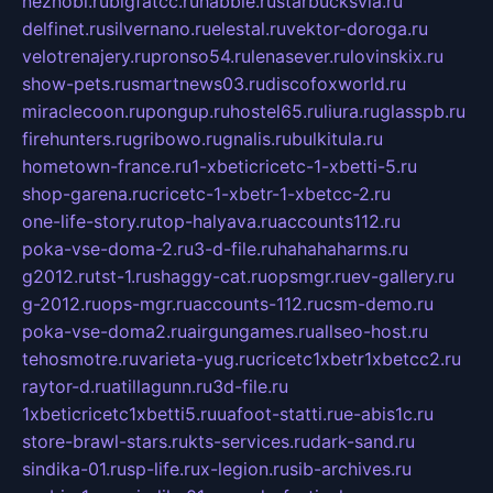
neznobi.ru
bigfatcc.ru
habble.ru
starbucksvia.ru
delfinet.ru
silvernano.ru
elestal.ru
vektor-doroga.ru
velotrenajery.ru
pronso54.ru
lenasever.ru
lovinskix.ru
show-pets.ru
smartnews03.ru
discofoxworld.ru
miraclecoon.ru
pongup.ru
hostel65.ru
liura.ru
glasspb.ru
firehunters.ru
gribowo.ru
gnalis.ru
bulkitula.ru
hometown-france.ru
1-xbeticricetc-1-xbetti-5.ru
shop-garena.ru
cricetc-1-xbetr-1-xbetcc-2.ru
one-life-story.ru
top-halyava.ru
accounts112.ru
poka-vse-doma-2.ru
3-d-file.ru
hahahaharms.ru
g2012.ru
tst-1.ru
shaggy-cat.ru
opsmgr.ru
ev-gallery.ru
g-2012.ru
ops-mgr.ru
accounts-112.ru
csm-demo.ru
poka-vse-doma2.ru
airgungames.ru
allseo-host.ru
tehosmotre.ru
varieta-yug.ru
cricetc1xbetr1xbetcc2.ru
raytor-d.ru
atillagunn.ru
3d-file.ru
1xbeticricetc1xbetti5.ru
uafoot-statti.ru
e-abis1c.ru
store-brawl-stars.ru
kts-services.ru
dark-sand.ru
sindika-01.ru
sp-life.ru
x-legion.ru
sib-archives.ru