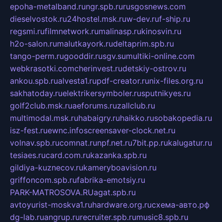
epoha-metalband.ru
ngr.spb.ru
rusgosnews.com
dieselvostok.ru
24hostel.msk.ru
w-dev.ru
f-ship.ru
regsmi.ru
filmnetwork.ru
malinasp.ru
kinosvin.ru
h2o-salon.ru
malutkayork.ru
deltaprim.spb.ru
tango-perm.ru
gooddir.ru
sgv.su
multiki-online.com
webkrasotki.com
cherinvest.ru
detskiy-ostrov.ru
ankou.spb.ru
alvesta1.ru
pdf-creator.ru
nix-files.org.ru
sakhatoday.ru
elektrikersymboler.ru
sputnikyes.ru
golf2club.msk.ru
aeforums.ru
zallclub.ru
multimodal.msk.ru
habaigry.ru
haikko.ru
sobakopedia.ru
isz-fest.ru
ewnc.info
screensaver-clock.net.ru
volnav.spb.ru
comnat.ru
npf.net.ru
7bit.pp.ru
kalugatur.ru
tesiaes.ru
card.com.ru
kazanka.spb.ru
gildiya-kuznecov.ru
kameryboavision.ru
griffoncom.spb.ru
fabrika-emotsiy.ru
PARK-MATROSOVA.RU
agat.spb.ru
avtoyurist-moskva1.ru
hardware.org.ru
схема-авто.рф
dg-lab.ru
angrup.ru
recruiter.spb.ru
music8.spb.ru