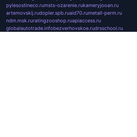
pylesostineco.ru
msts-ozarenie.ru
kameryjooan.ru
artemovskij.ru
dopler.spb.ru
aid70.ru
metall-perm.ru
ndm.msk.ru
ratingzooshop.ru
apiaccess.ru
globalautotrade.info
bezverhovskoe.ru
drsschool.ru
ZOOSMART.SPB.RU
dalakony.ru
medikijob.ru
remontt.spb.ru
photostudia.spb.ru
myragon.ru
terramia.ru
academy62.ru
gardengallereya.ru
rti.com.ru
artem-news.ru
biserinca.ru
krasnodarkurort.com
imshowtv.ru
mebel-v-tule.ru
mobtopik.ru
pcsecurity.net.ru
tool-sib.ru
multimetrunit.ru
sp-tour.ru
fan-cs.ru
santeh-russia.ru
symbian9.net.ru
DSHAIR.RU
tmmotors.spb.ru
xjocuricopii.com
musavtomat.msk.ru
obustrojdom.ru
sovetcik.ru
ybaranovskaya.ru
ppknews.ru
cult-alshei.ru
JAPANRUSSIA.RU
proekciyamebel.ru
imper-finans.ru
rim.org.ru
glamourai.ru
brassminus.ru
zabor-pro.ru
ftn.pp.ru
dorogoe58.ru
laimengpacker.ru
kuzova-zapchasti.ru
sageerp.ru
taxodrom.ru
dsrazvitie.ru
hardcity.net.ru