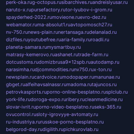
perk-oka.ru
g-octopus.ru
sibarchives.ru
andreislyusar.ru
naruto-x.ru
pursefactory.ru
tor-lyubov-i-grom.ru
spayderhed-2022.ru
movieone.ru
evro-dez.ru
webamator.ru
ma-absolut1.ru
avtopomosch27.ru
nv-750.ru
news-plain.ru
nertansaga.ru
delanalad.ru
dizfiles.ru
youtubefree.ru
aria-family.ru
roadli.ru
planeta-samara.ru
mysmartbuy.ru
matrasy-kemerovo.ru
ashanet.ru
trade-farm.ru
dotcustoms.ru
domizbrusa9x12spb.ru
autodamp.ru
narasimha.ru
djcommodities.ru
nv750.ru
x-ton.ru
newsplain.ru
cardvoice.ru
modopaper.ru
manunae.ru
gbget.ru
alfeihavsalnassr.ru
madoma.ru
tajuncos.ru
petrovkasports.ru
porno-online-besplatno.ru
splclub.ru
york-life.ru
doroga-expo.ru
ribery.ru
cleanmedicine.ru
slovar-ivrit.ru
porno-video-besplatno.ru
seks-365.ru
ovucontrol.ru
sloty-igrovyye-avtomaty.ru
ru-industriya.ru
russkoe-porno-besplatno.ru
belgorod-day.ru
digilith.ru
pichkurovlab.ru