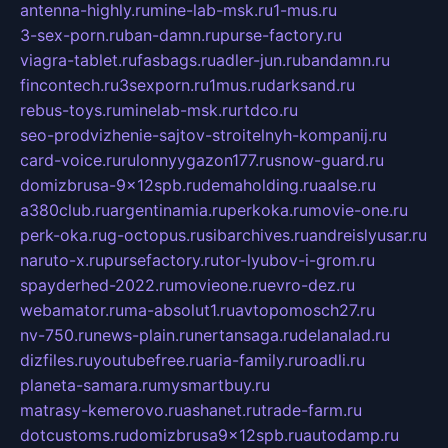
antenna-highly.ru
mine-lab-msk.ru
1-mus.ru
3-sex-porn.ru
ban-damn.ru
purse-factory.ru
viagra-tablet.ru
fasbags.ru
adler-jun.ru
bandamn.ru
fincontech.ru
3sexporn.ru
1mus.ru
darksand.ru
rebus-toys.ru
minelab-msk.ru
rtdco.ru
seo-prodvizhenie-sajtov-stroitelnyh-kompanij.ru
card-voice.ru
rulonnyygazon177.ru
snow-guard.ru
domizbrusa-9x12spb.ru
demaholding.ru
aalse.ru
a380club.ru
argentinamia.ru
perkoka.ru
movie-one.ru
perk-oka.ru
g-octopus.ru
sibarchives.ru
andreislyusar.ru
naruto-x.ru
pursefactory.ru
tor-lyubov-i-grom.ru
spayderhed-2022.ru
movieone.ru
evro-dez.ru
webamator.ru
ma-absolut1.ru
avtopomosch27.ru
nv-750.ru
news-plain.ru
nertansaga.ru
delanalad.ru
dizfiles.ru
youtubefree.ru
aria-family.ru
roadli.ru
planeta-samara.ru
mysmartbuy.ru
matrasy-kemerovo.ru
ashanet.ru
trade-farm.ru
dotcustoms.ru
domizbrusa9x12spb.ru
autodamp.ru