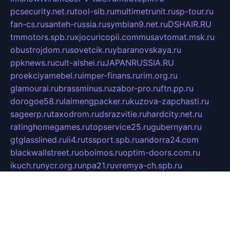
pcsecurity.net.ru
tool-sib.ru
multimetrunit.ru
sp-tour.ru
fan-cs.ru
santeh-russia.ru
symbian9.net.ru
DSHAIR.RU
tmmotors.spb.ru
xjocuricopii.com
musavtomat.msk.ru
obustrojdom.ru
sovetcik.ru
ybaranovskaya.ru
ppknews.ru
cult-alshei.ru
JAPANRUSSIA.RU
proekciyamebel.ru
imper-finans.ru
rim.org.ru
glamourai.ru
brassminus.ru
zabor-pro.ru
ftn.pp.ru
dorogoe58.ru
laimengpacker.ru
kuzova-zapchasti.ru
sageerp.ru
taxodrom.ru
dsrazvitie.ru
hardcity.net.ru
ratinghomegames.ru
topservice25.ru
gubernyan.ru
gtglasslined.ru
ii4.ru
tssport.spb.ru
andorra24.com
blackwallstreet.ru
oboimos.ru
optim-doors.com.ru
ikuch.ru
nycr.org.ru
npa21.ru
vremya-ch.spb.ru
desert000.ru
ivtorgi.ru
ifiori.ru
catalog-statei.ru
dcv.org.ru
spetsmaster174.ru
ipkameryhiseeu.ru
dum26.ru
ruspol.spb.ru
fr-opendp.ru
kam-solnyshko.ru
cheyenne-arapaho.ru
sevzapmetal.spb.ru
ted-lapidus.spb.ru
parasite-eliminator.ru