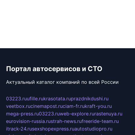
Портал автосервисов и СТО
Актуальный каталог компаний по всей России
03223.ru
ufille.ru
krasotata.ru
prazdnikdushi.ru
veetbox.ru
cinemapost.ru
ciam-fr.ru
kraft-you.ru
mega-press.ru
03223.ru
web-explore.ru
rastenuya.ru
eurovision-russia.ru
strah-news.ru
freeride-team.ru
itrack-24.ru
sexshopexpress.ru
autostudiopro.ru