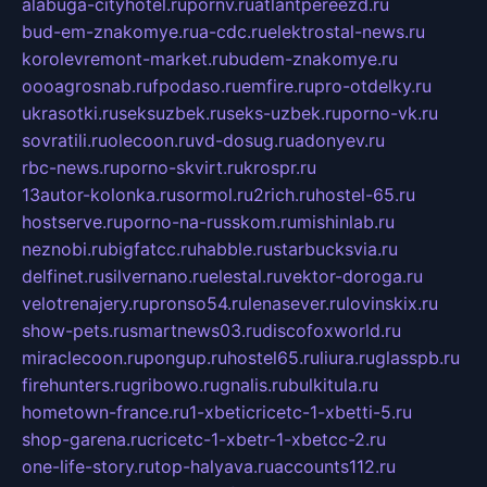
alabuga-cityhotel.ru
pornv.ru
atlantpereezd.ru
bud-em-znakomye.ru
a-cdc.ru
elektrostal-news.ru
korolevremont-market.ru
budem-znakomye.ru
oooagrosnab.ru
fpodaso.ru
emfire.ru
pro-otdelky.ru
ukrasotki.ru
seksuzbek.ru
seks-uzbek.ru
porno-vk.ru
sovratili.ru
olecoon.ru
vd-dosug.ru
adonyev.ru
rbc-news.ru
porno-skvirt.ru
krospr.ru
13autor-kolonka.ru
sormol.ru
2rich.ru
hostel-65.ru
hostserve.ru
porno-na-russkom.ru
mishinlab.ru
neznobi.ru
bigfatcc.ru
habble.ru
starbucksvia.ru
delfinet.ru
silvernano.ru
elestal.ru
vektor-doroga.ru
velotrenajery.ru
pronso54.ru
lenasever.ru
lovinskix.ru
show-pets.ru
smartnews03.ru
discofoxworld.ru
miraclecoon.ru
pongup.ru
hostel65.ru
liura.ru
glasspb.ru
firehunters.ru
gribowo.ru
gnalis.ru
bulkitula.ru
hometown-france.ru
1-xbeticricetc-1-xbetti-5.ru
shop-garena.ru
cricetc-1-xbetr-1-xbetcc-2.ru
one-life-story.ru
top-halyava.ru
accounts112.ru