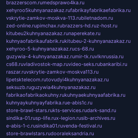
brazzerscom.ru
medsprawo4ka.ru
xehyroo5kuhnyanazakaz.ru
fabrikayfabrikaefabrika.ru
vskrytie-zamkov-moskva-113.ru
biletnadom.ru
zed-online.ru
pimchax.ru
brazzers-hd.ru
z-host.ru
kitubeu2kuhnyanazakaz.ru
naperekate.ru
kuhnyaofabrikaufabrik.ru
kitubeu-2-kuhnyanazakaz.ru
xehyroo-5-kuhnyanazakaz.ru
cs-68.ru
guzywia-4-kuhnyanazakaz.ru
mir-tk.ru
vlknrussia.ru
cs68.ru
vladivostok-map.ru
video-seks.ru
bankaribi.ru
raszar.ru
vskrytie-zamkov-moskva113.ru
lipetsktelecom.ru
tovudyi4kuhnyanazakaz.ru
seksuzb.ru
guzywia4kuhnyanazakaz.ru
fabrikaofabrikaokuhny.ru
kuhnyaekuhnyaafabrika.ru
kuhnyaykuhnyayfabrika.ru
e-abis1c.ru
store-brawl-stars.ru
kts-services.ru
dark-sand.ru
sindika-01.ru
sp-life.ru
x-legion.ru
sib-archives.ru
e-abis-1-c.ru
sindika01.ru
venda-festival.ru
store-brawlstars.ru
dooraleksandria.ru