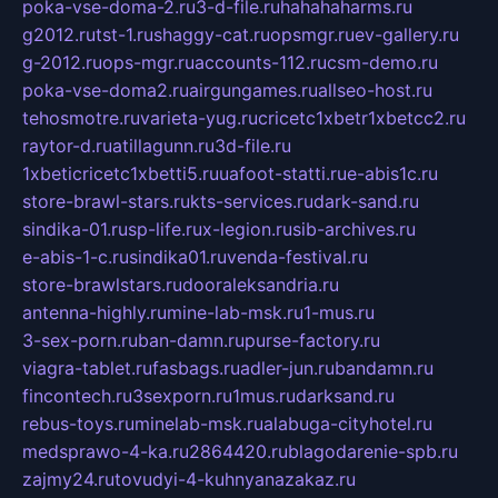
poka-vse-doma-2.ru
3-d-file.ru
hahahaharms.ru
g2012.ru
tst-1.ru
shaggy-cat.ru
opsmgr.ru
ev-gallery.ru
g-2012.ru
ops-mgr.ru
accounts-112.ru
csm-demo.ru
poka-vse-doma2.ru
airgungames.ru
allseo-host.ru
tehosmotre.ru
varieta-yug.ru
cricetc1xbetr1xbetcc2.ru
raytor-d.ru
atillagunn.ru
3d-file.ru
1xbeticricetc1xbetti5.ru
uafoot-statti.ru
e-abis1c.ru
store-brawl-stars.ru
kts-services.ru
dark-sand.ru
sindika-01.ru
sp-life.ru
x-legion.ru
sib-archives.ru
e-abis-1-c.ru
sindika01.ru
venda-festival.ru
store-brawlstars.ru
dooraleksandria.ru
antenna-highly.ru
mine-lab-msk.ru
1-mus.ru
3-sex-porn.ru
ban-damn.ru
purse-factory.ru
viagra-tablet.ru
fasbags.ru
adler-jun.ru
bandamn.ru
fincontech.ru
3sexporn.ru
1mus.ru
darksand.ru
rebus-toys.ru
minelab-msk.ru
alabuga-cityhotel.ru
medsprawo-4-ka.ru
2864420.ru
blagodarenie-spb.ru
zajmy24.ru
tovudyi-4-kuhnyanazakaz.ru