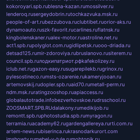
kokoroyari.spb.ru
blesna-kazan.ru
mossilver.ru
lenderoq.ru
sergeydobrin.ru
tochkazvuka.msk.ru
people-of-art.ru
bezzubova.ru
clubtibet.ru
orior-aks.ru
dynamoauto.ru
szk-favorit.ru
carlines.ru
flatnsk.ru
kingbolenskaner.ru
alex-motor.ru
astroline.net.ru
act1.spb.ru
polyglot.com.ru
gidlipetsk.ru
ooo-driada.ru
detsad125.ru
mir-zdoroviya.ru
bruslanovo.ru
siterem.ru
council.spb.ru
лодкипатриот.рф
kafekolizey.ru
iclub.net.ru
gazon-easy.ru
sugarepilekb.ru
grinox.ru
pylesostineco.ru
msts-ozarenie.ru
kameryjooan.ru
artemovskij.ru
dopler.spb.ru
aid70.ru
metall-perm.ru
ndm.msk.ru
ratingzooshop.ru
apiaccess.ru
globalautotrade.info
bezverhovskoe.ru
drsschool.ru
ZOOSMART.SPB.RU
dalakony.ru
medikijob.ru
remontt.spb.ru
photostudia.spb.ru
myragon.ru
terramia.ru
academy62.ru
gardengallereya.ru
rti.com.ru
artem-news.ru
biserinca.ru
krasnodarkurort.com
imshowtv.ru
mebel-v-tule.ru
mobtopik.ru