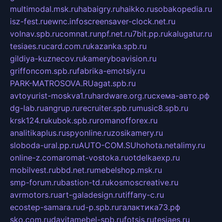
multimodal.msk.ru
habaigry.ru
haikko.ru
sobakopedia.ru
isz-fest.ru
ewnc.info
screensaver-clock.net.ru
volnav.spb.ru
comnat.ru
npf.net.ru
7bit.pp.ru
kalugatur.ru
tesiaes.ru
card.com.ru
kazanka.spb.ru
gildiya-kuznecov.ru
kameryboavision.ru
griffoncom.spb.ru
fabrika-emotsiy.ru
PARK-MATROSOVA.RU
agat.spb.ru
avtoyurist-moskva1.ru
hardware.org.ru
схема-авто.рф
dg-lab.ru
angrup.ru
recruiter.spb.ru
music8.spb.ru
krsk124.ru
kubok.spb.ru
romanofforex.ru
analitikaplus.ru
spyonline.ru
zosikamery.ru
sloboda-ural.pp.ru
AUTO-COM.SU
hohota.net
alimy.ru
online-z.com
aromat-vostoka.ru
otdelkaexp.ru
mobilvest.ru
bbd.net.ru
mebelshop.msk.ru
smp-forum.ru
bastion-td.ru
kosmoscreative.ru
avrmotors.ru
art-galadesign.ru
tiffany-c.ru
ecostep-samara.ru
d-p.spb.ru
галактика73.рф
sko.com.ru
davitamebel-spb.ru
fotsis.ru
tesiaes.ru