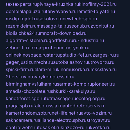
textexperts.ru
pivnaya-kruzhka.ru
kinofilmy-2021.ru
demolalapaluza.ru
tanyavanya.ru
remstir-tolyatti.ru
msdip.ru
jdol.ru
sokolovr.ru
newtech-spb.ru
rezemkleim.ru
massage-tai.ru
seonub.ru
zvonitut.ru
biolisichka24.ru
mncraft-download.ru
algoritm-sistema.ru
godflesh.ru
ru-industria.ru
zebra-tlt.ru
okna-proficom.ru
erynok.ru
onlinekinospace.ru
startupstudio-fefu.ru
zarges-ru.ru
gegenjustizunrecht.ru
autobalashov.ru
utrovortu.ru
spiski-firm.ru
elara-m.ru
kinomusorka.ru
mkcslava.ru
2bets.ru
vintovoykompressor.ru
birminghamvsfulham.ru
sarmat-komp.ru
pioneeri.ru
amadis-chocolate.ru
shkurki-karakulya.ru
kanotiforet.spb.ru
tutmassage.ru
ecolog.org.ru
praga.spb.ru
falcorussia.ru
autodoctorservis.ru
kamertondom.spb.ru
net-life.net.ru
avto-vozim.ru
sakhcamera.ru
alliance-electro.spb.ru
stroyavt.ru
controlweb1.ru
tdsak74.ru
kinzozo-ru.ru
kvotka.ru