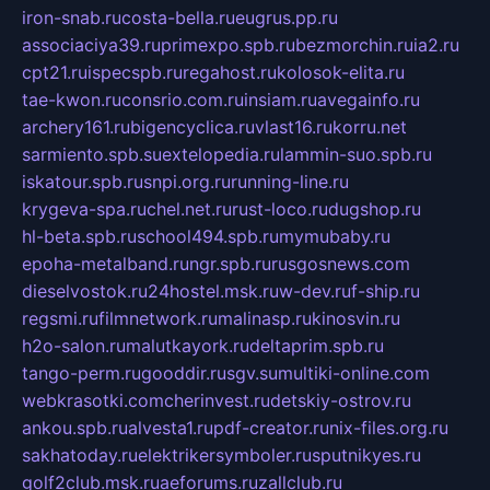
iron-snab.ru
costa-bella.ru
eugrus.pp.ru
associaciya39.ru
primexpo.spb.ru
bezmorchin.ru
ia2.ru
cpt21.ru
ispecspb.ru
regahost.ru
kolosok-elita.ru
tae-kwon.ru
consrio.com.ru
insiam.ru
avegainfo.ru
archery161.ru
bigencyclica.ru
vlast16.ru
korru.net
sarmiento.spb.su
extelopedia.ru
lammin-suo.spb.ru
iskatour.spb.ru
snpi.org.ru
running-line.ru
krygeva-spa.ru
chel.net.ru
rust-loco.ru
dugshop.ru
hl-beta.spb.ru
school494.spb.ru
mymubaby.ru
epoha-metalband.ru
ngr.spb.ru
rusgosnews.com
dieselvostok.ru
24hostel.msk.ru
w-dev.ru
f-ship.ru
regsmi.ru
filmnetwork.ru
malinasp.ru
kinosvin.ru
h2o-salon.ru
malutkayork.ru
deltaprim.spb.ru
tango-perm.ru
gooddir.ru
sgv.su
multiki-online.com
webkrasotki.com
cherinvest.ru
detskiy-ostrov.ru
ankou.spb.ru
alvesta1.ru
pdf-creator.ru
nix-files.org.ru
sakhatoday.ru
elektrikersymboler.ru
sputnikyes.ru
golf2club.msk.ru
aeforums.ru
zallclub.ru