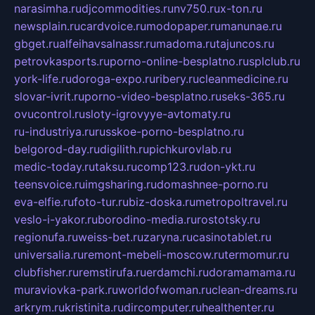
narasimha.ru
djcommodities.ru
nv750.ru
x-ton.ru
newsplain.ru
cardvoice.ru
modopaper.ru
manunae.ru
gbget.ru
alfeihavsalnassr.ru
madoma.ru
tajuncos.ru
petrovkasports.ru
porno-online-besplatno.ru
splclub.ru
york-life.ru
doroga-expo.ru
ribery.ru
cleanmedicine.ru
slovar-ivrit.ru
porno-video-besplatno.ru
seks-365.ru
ovucontrol.ru
sloty-igrovyye-avtomaty.ru
ru-industriya.ru
russkoe-porno-besplatno.ru
belgorod-day.ru
digilith.ru
pichkurovlab.ru
medic-today.ru
taksu.ru
comp123.ru
don-ykt.ru
teensvoice.ru
imgsharing.ru
domashnee-porno.ru
eva-elfie.ru
foto-tur.ru
biz-doska.ru
metropoltravel.ru
veslo-i-yakor.ru
borodino-media.ru
rostotsky.ru
regionufa.ru
weiss-bet.ru
zaryna.ru
casinotablet.ru
universalia.ru
remont-mebeli-moscow.ru
termomur.ru
clubfisher.ru
remstirufa.ru
erdamchi.ru
doramamama.ru
muraviovka-park.ru
worldofwoman.ru
clean-dreams.ru
arkrym.ru
kristinita.ru
dircomputer.ru
healthenter.ru