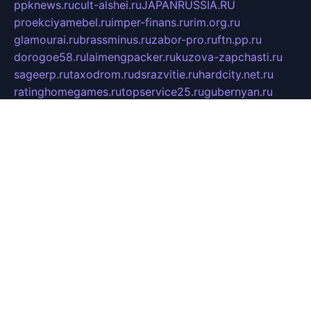
ppknews.ru
cult-alshei.ru
JAPANRUSSIA.RU
proekciyamebel.ru
imper-finans.ru
rim.org.ru
glamourai.ru
brassminus.ru
zabor-pro.ru
ftn.pp.ru
dorogoe58.ru
laimengpacker.ru
kuzova-zapchasti.ru
sageerp.ru
taxodrom.ru
dsrazvitie.ru
hardcity.net.ru
ratinghomegames.ru
topservice25.ru
gubernyan.ru
gtglasslined.ru
ii4.ru
tssport.spb.ru
andorra24.com
blackwallstreet.ru
oboimos.ru
optim-doors.com.ru
ikuch.ru
nycr.org.ru
npa21.ru
vremya-ch.spb.ru
desert000.ru
ivtorgi.ru
ifiori.ru
catalog-statei.ru
dcv.org.ru
spetsmaster174.ru
ipkameryhiseeu.ru
dum26.ru
ruspol.spb.ru
fr-opendp.ru
kam-solnyshko.ru
cheyenne-arapaho.ru
sevzapmetal.spb.ru
ted-lapidus.spb.ru
parasite-eliminator.ru
sigma-complete.ru
modernworld.ru
dama-moda.ru
eholot-group.ru
sk-nvkz.ru
DRONGOLD.RU
democratia2.ru
i-farmer.ru
mass-sport.org
jablonex.spb.ru
bookmess.ru
linkword.ru