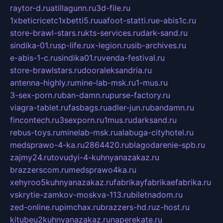
raytor-d.ru
atillagunn.ru
3d-file.ru
1xbeticricetc1xbetti5.ru
uafoot-statti.ru
e-abis1c.ru
store-brawl-stars.ru
kts-services.ru
dark-sand.ru
sindika-01.ru
sp-life.ru
x-legion.ru
sib-archives.ru
e-abis-1-c.ru
sindika01.ru
venda-festival.ru
store-brawlstars.ru
dooraleksandria.ru
antenna-highly.ru
mine-lab-msk.ru
1-mus.ru
3-sex-porn.ru
ban-damn.ru
purse-factory.ru
viagra-tablet.ru
fasbags.ru
adler-jun.ru
bandamn.ru
fincontech.ru
3sexporn.ru
1mus.ru
darksand.ru
rebus-toys.ru
minelab-msk.ru
alabuga-cityhotel.ru
medsprawo-4-ka.ru
2864420.ru
blagodarenie-spb.ru
zajmy24.ru
tovudyi-4-kuhnyanazakaz.ru
brazzerscom.ru
medsprawo4ka.ru
xehyroo5kuhnyanazakaz.ru
fabrikayfabrikaefabrika.ru
vskrytie-zamkov-moskva-113.ru
biletnadom.ru
zed-online.ru
pimchax.ru
brazzers-hd.ru
z-host.ru
kitubeu2kuhnyanazakaz.ru
naperekate.ru