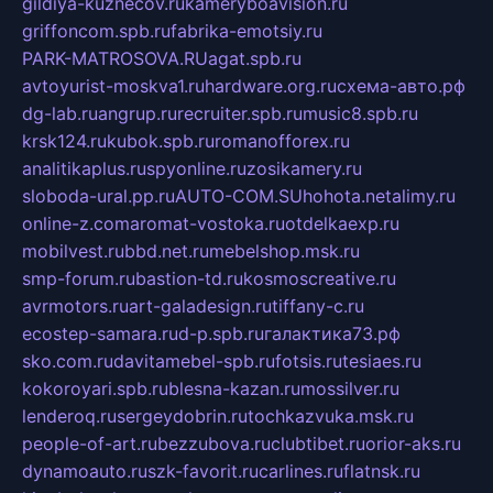
gildiya-kuznecov.ru
kameryboavision.ru
griffoncom.spb.ru
fabrika-emotsiy.ru
PARK-MATROSOVA.RU
agat.spb.ru
avtoyurist-moskva1.ru
hardware.org.ru
схема-авто.рф
dg-lab.ru
angrup.ru
recruiter.spb.ru
music8.spb.ru
krsk124.ru
kubok.spb.ru
romanofforex.ru
analitikaplus.ru
spyonline.ru
zosikamery.ru
sloboda-ural.pp.ru
AUTO-COM.SU
hohota.net
alimy.ru
online-z.com
aromat-vostoka.ru
otdelkaexp.ru
mobilvest.ru
bbd.net.ru
mebelshop.msk.ru
smp-forum.ru
bastion-td.ru
kosmoscreative.ru
avrmotors.ru
art-galadesign.ru
tiffany-c.ru
ecostep-samara.ru
d-p.spb.ru
галактика73.рф
sko.com.ru
davitamebel-spb.ru
fotsis.ru
tesiaes.ru
kokoroyari.spb.ru
blesna-kazan.ru
mossilver.ru
lenderoq.ru
sergeydobrin.ru
tochkazvuka.msk.ru
people-of-art.ru
bezzubova.ru
clubtibet.ru
orior-aks.ru
dynamoauto.ru
szk-favorit.ru
carlines.ru
flatnsk.ru