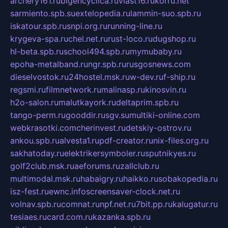
archery161.ru
bigencyclica.ru
vlast16.ru
korru.net
sarmiento.spb.su
extelopedia.ru
lammin-suo.spb.ru
iskatour.spb.ru
snpi.org.ru
running-line.ru
krygeva-spa.ru
chel.net.ru
rust-loco.ru
dugshop.ru
hl-beta.spb.ru
school494.spb.ru
mymubaby.ru
epoha-metalband.ru
ngr.spb.ru
rusgosnews.com
dieselvostok.ru
24hostel.msk.ru
w-dev.ru
f-ship.ru
regsmi.ru
filmnetwork.ru
malinasp.ru
kinosvin.ru
h2o-salon.ru
malutkayork.ru
deltaprim.spb.ru
tango-perm.ru
gooddir.ru
sgv.su
multiki-online.com
webkrasotki.com
cherinvest.ru
detskiy-ostrov.ru
ankou.spb.ru
alvesta1.ru
pdf-creator.ru
nix-files.org.ru
sakhatoday.ru
elektrikersymboler.ru
sputnikyes.ru
golf2club.msk.ru
aeforums.ru
zallclub.ru
multimodal.msk.ru
habaigry.ru
haikko.ru
sobakopedia.ru
isz-fest.ru
ewnc.info
screensaver-clock.net.ru
volnav.spb.ru
comnat.ru
npf.net.ru
7bit.pp.ru
kalugatur.ru
tesiaes.ru
card.com.ru
kazanka.spb.ru