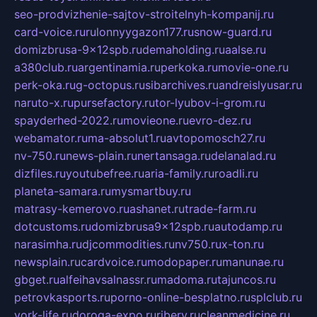
seo-prodvizhenie-sajtov-stroitelnyh-kompanij.ru
card-voice.ru
rulonnyygazon177.ru
snow-guard.ru
domizbrusa-9x12spb.ru
demaholding.ru
aalse.ru
a380club.ru
argentinamia.ru
perkoka.ru
movie-one.ru
perk-oka.ru
g-octopus.ru
sibarchives.ru
andreislyusar.ru
naruto-x.ru
pursefactory.ru
tor-lyubov-i-grom.ru
spayderhed-2022.ru
movieone.ru
evro-dez.ru
webamator.ru
ma-absolut1.ru
avtopomosch27.ru
nv-750.ru
news-plain.ru
nertansaga.ru
delanalad.ru
dizfiles.ru
youtubefree.ru
aria-family.ru
roadli.ru
planeta-samara.ru
mysmartbuy.ru
matrasy-kemerovo.ru
ashanet.ru
trade-farm.ru
dotcustoms.ru
domizbrusa9x12spb.ru
autodamp.ru
narasimha.ru
djcommodities.ru
nv750.ru
x-ton.ru
newsplain.ru
cardvoice.ru
modopaper.ru
manunae.ru
gbget.ru
alfeihavsalnassr.ru
madoma.ru
tajuncos.ru
petrovkasports.ru
porno-online-besplatno.ru
splclub.ru
york-life.ru
doroga-expo.ru
ribery.ru
cleanmedicine.ru