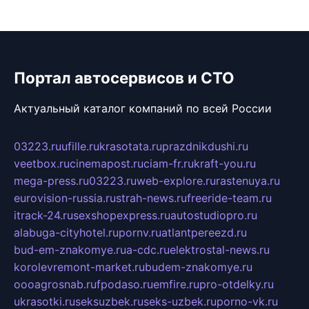
Портал автосервисов и СТО
Актуальный каталог компаний по всей России
03223.ru
ufille.ru
krasotata.ru
prazdnikdushi.ru
veetbox.ru
cinemapost.ru
ciam-fr.ru
kraft-you.ru
mega-press.ru
03223.ru
web-explore.ru
rastenuya.ru
eurovision-russia.ru
strah-news.ru
freeride-team.ru
itrack-24.ru
sexshopexpress.ru
autostudiopro.ru
alabuga-cityhotel.ru
pornv.ru
atlantpereezd.ru
bud-em-znakomye.ru
a-cdc.ru
elektrostal-news.ru
korolevremont-market.ru
budem-znakomye.ru
oooagrosnab.ru
fpodaso.ru
emfire.ru
pro-otdelky.ru
ukrasotki.ru
seksuzbek.ru
seks-uzbek.ru
porno-vk.ru