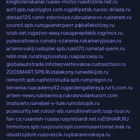
kingbolenskaner.ru
alex-motor.ru
astroline.net.ru
act1.spb.ru
polyglot.com.ru
gidlipetsk.ru
ooo-driada.ru
detsad125.ru
mir-zdoroviya.ru
bruslanovo.ru
siterem.ru
council.spb.ru
лодкипатриот.рф
kafekolizey.ru
iclub.net.ru
gazon-easy.ru
sugarepilekb.ru
grinox.ru
pylesostineco.ru
msts-ozarenie.ru
kameryjooan.ru
artemovskij.ru
dopler.spb.ru
aid70.ru
metall-perm.ru
ndm.msk.ru
ratingzooshop.ru
apiaccess.ru
globalautotrade.info
bezverhovskoe.ru
drsschool.ru
ZOOSMART.SPB.RU
dalakony.ru
medikijob.ru
remontt.spb.ru
photostudia.spb.ru
myragon.ru
terramia.ru
academy62.ru
gardengallereya.ru
rti.com.ru
artem-news.ru
biserinca.ru
krasnodarkurort.com
imshowtv.ru
mebel-v-tule.ru
mobtopik.ru
pcsecurity.net.ru
tool-sib.ru
multimetrunit.ru
sp-tour.ru
fan-cs.ru
santeh-russia.ru
symbian9.net.ru
DSHAIR.RU
tmmotors.spb.ru
xjocuricopii.com
musavtomat.msk.ru
obustrojdom.ru
sovetcik.ru
ybaranovskaya.ru