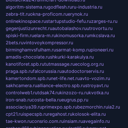
algoritm-sistema.ru
godflesh.ru
ru-industria.ru
zebra-tlt.ru
okna-proficom.ru
erynok.ru
onlinekinospace.ru
startupstudio-fefu.ru
zarges-ru.ru
gegenjustizunrecht.ru
autobalashov.ru
utrovortu.ru
spiski-firm.ru
elara-m.ru
kinomusorka.ru
mkcslava.ru
2bets.ru
vintovoykompressor.ru
birminghamvsfulham.ru
sarmat-komp.ru
pioneeri.ru
amadis-chocolate.ru
shkurki-karakulya.ru
kanotiforet.spb.ru
tutmassage.ru
ecolog.org.ru
praga.spb.ru
falcorussia.ru
autodoctorservis.ru
kamertondom.spb.ru
net-life.net.ru
avto-vozim.ru
sakhcamera.ru
alliance-electro.spb.ru
stroyavt.ru
controlweb1.ru
tdsak74.ru
kinzozo-ru.ru
kvotka.ru
iron-snab.ru
costa-bella.ru
eugrus.pp.ru
associaciya39.ru
primexpo.spb.ru
bezmorchin.ru
ia2.ru
cpt21.ru
ispecspb.ru
regahost.ru
kolosok-elita.ru
tae-kwon.ru
consrio.com.ru
insiam.ru
avegainfo.ru