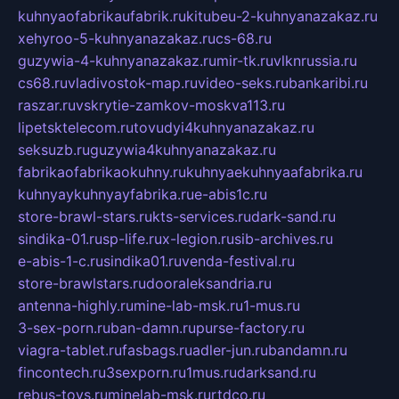
kuhnyaofabrikaufabrik.ru
kitubeu-2-kuhnyanazakaz.ru
xehyroo-5-kuhnyanazakaz.ru
cs-68.ru
guzywia-4-kuhnyanazakaz.ru
mir-tk.ru
vlknrussia.ru
cs68.ru
vladivostok-map.ru
video-seks.ru
bankaribi.ru
raszar.ru
vskrytie-zamkov-moskva113.ru
lipetsktelecom.ru
tovudyi4kuhnyanazakaz.ru
seksuzb.ru
guzywia4kuhnyanazakaz.ru
fabrikaofabrikaokuhny.ru
kuhnyaekuhnyaafabrika.ru
kuhnyaykuhnyayfabrika.ru
e-abis1c.ru
store-brawl-stars.ru
kts-services.ru
dark-sand.ru
sindika-01.ru
sp-life.ru
x-legion.ru
sib-archives.ru
e-abis-1-c.ru
sindika01.ru
venda-festival.ru
store-brawlstars.ru
dooraleksandria.ru
antenna-highly.ru
mine-lab-msk.ru
1-mus.ru
3-sex-porn.ru
ban-damn.ru
purse-factory.ru
viagra-tablet.ru
fasbags.ru
adler-jun.ru
bandamn.ru
fincontech.ru
3sexporn.ru
1mus.ru
darksand.ru
rebus-toys.ru
minelab-msk.ru
rtdco.ru