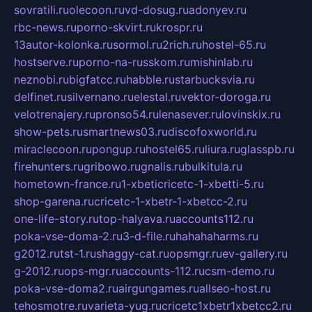
sovratili.ru
olecoon.ru
vd-dosug.ru
adonyev.ru
rbc-news.ru
porno-skvirt.ru
krospr.ru
13autor-kolonka.ru
sormol.ru
2rich.ru
hostel-65.ru
hostserve.ru
porno-na-russkom.ru
mishinlab.ru
neznobi.ru
bigfatcc.ru
habble.ru
starbucksvia.ru
delfinet.ru
silvernano.ru
elestal.ru
vektor-doroga.ru
velotrenajery.ru
pronso54.ru
lenasever.ru
lovinskix.ru
show-pets.ru
smartnews03.ru
discofoxworld.ru
miraclecoon.ru
pongup.ru
hostel65.ru
liura.ru
glasspb.ru
firehunters.ru
gribowo.ru
gnalis.ru
bulkitula.ru
hometown-france.ru
1-xbeticricetc-1-xbetti-5.ru
shop-garena.ru
cricetc-1-xbetr-1-xbetcc-2.ru
one-life-story.ru
top-halyava.ru
accounts112.ru
poka-vse-doma-2.ru
3-d-file.ru
hahahaharms.ru
g2012.ru
tst-1.ru
shaggy-cat.ru
opsmgr.ru
ev-gallery.ru
g-2012.ru
ops-mgr.ru
accounts-112.ru
csm-demo.ru
poka-vse-doma2.ru
airgungames.ru
allseo-host.ru
tehosmotre.ru
varieta-yug.ru
cricetc1xbetr1xbetcc2.ru