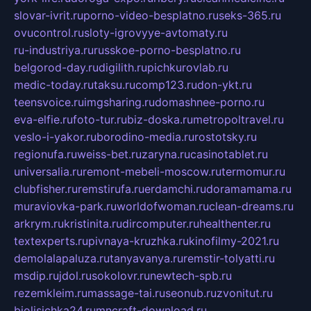
slovar-ivrit.ru
porno-video-besplatno.ru
seks-365.ru
ovucontrol.ru
sloty-igrovyye-avtomaty.ru
ru-industriya.ru
russkoe-porno-besplatno.ru
belgorod-day.ru
digilith.ru
pichkurovlab.ru
medic-today.ru
taksu.ru
comp123.ru
don-ykt.ru
teensvoice.ru
imgsharing.ru
domashnee-porno.ru
eva-elfie.ru
foto-tur.ru
biz-doska.ru
metropoltravel.ru
veslo-i-yakor.ru
borodino-media.ru
rostotsky.ru
regionufa.ru
weiss-bet.ru
zaryna.ru
casinotablet.ru
universalia.ru
remont-mebeli-moscow.ru
termomur.ru
clubfisher.ru
remstirufa.ru
erdamchi.ru
doramamama.ru
muraviovka-park.ru
worldofwoman.ru
clean-dreams.ru
arkrym.ru
kristinita.ru
dircomputer.ru
healthenter.ru
textexperts.ru
pivnaya-kruzhka.ru
kinofilmy-2021.ru
demolalapaluza.ru
tanyavanya.ru
remstir-tolyatti.ru
msdip.ru
jdol.ru
sokolovr.ru
newtech-spb.ru
rezemkleim.ru
massage-tai.ru
seonub.ru
zvonitut.ru
biolisichka24.ru
mncraft-download.ru